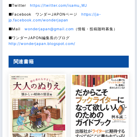
■Twitter
https://twitter.com/isamu_WJ
■Facebook ワンダーJAPONページ
https://ja-
jp.facebook.com/wonderjapan
■Mail
wonderjapan@gmail.com
（情報・投稿随時募集）
■ワンダーJAPON編集長のブログ
http://wonderjapan.blogspot.com/
関連書籍