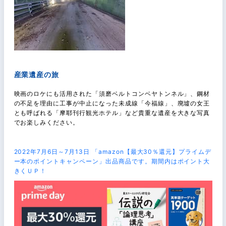
産業遺産の旅
映画のロケにも活用された「須磨ベルトコンベヤトンネル」、鋼材
の不足を理由に工事が中止になった未成線「今福線」、廃墟の女王
とも呼ばれる「摩耶刊行観光ホテル」など貴重な遺産を大きな写真
でお楽しみください。
2022年7月6日～7月13日 「amazon【最大30％還元】プライムデ
ー本のポイントキャンペーン」出品商品です。期間内はポイント大
きくＵＰ！