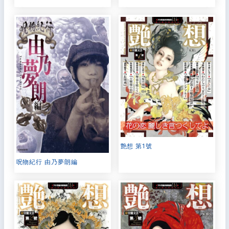
艶想 第1號
呪物紀行 由乃夢朗編