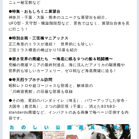
ニュー秘宝館など
●特集・おもしろミニ展望台
神奈川・千葉・大阪・熊本のユニークな展望台を紹介。
UFO型・天守型・螺旋階段型など、景色ではなく、展望台自体を見
に行こう！
●特別企画・三弦橋マニアックス
正三角形のトラスが連続！ 世界的にも珍しい
三弦トラス構造の橋ばかり10基を紹介
●碧き世界の廃墟たち 〜海底に眠る９つの船＆戦闘機〜
究極の廃墟マニアの最終到達点、海に沈んだアメリカの駆逐艦や
世界的も珍しいカーフェリー、ゼロ戦など海底廃墟に迫る！
●奇天烈ラブホテル訪問
昭和レトロや超ゴージャスな部屋と、解体前の
「川崎迎賓館」の荘厳な部屋も収録
●その他、変顔のパンダトイレ（埼玉）、パワーアップした珍寺・
大国寺（鹿児島）、２つの調圧塔（千葉）、消えた83%B3-
standards廃墟など、インパクトのある画像で毎ページ圧倒する内
容です。