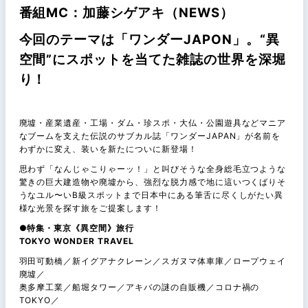
番組MC：加藤シゲアキ（NEWS）
今回のテーマは「ワンダーJAPON」。“異
空間”にスポットを当てた雑誌の世界を深堀
り！
廃墟・産業遺産・工場・ダム・珍スポ・大仏・公園遊具などマニア
なブームを支えた伝説のサブカル誌「ワンダーJAPAN」が名前を
わずかに変え、装いを新たについに新登場！
思わず「なんじゃこりゃーッ！」と叫びそうな全身総毛立つような
驚きの巨大建造物や廃墟から、強烈な脱力感で地に這いつくばりそ
うなユル〜いB級スポットまで日本中にある筆舌に尽くしがたい異
様な光景を探す旅をご提案します！
●特集・東京《異空間》旅行
TOKYO WONDER TRAVEL
羽田可動橋／新イグアナクレーン／スガヌマ体車庫／ロープウェイ
廃墟／
奥多摩工業／船堀タワー／アキバの謎の自販機／コロナ禍の
TOKYO／