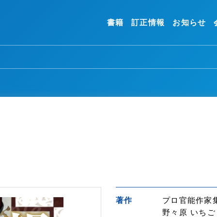
書籍
訂正情報
お知らせ
著作
プロ官能作家集
野々原 いちご 