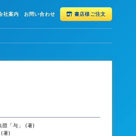
会社案内
お問い合わせ
書店様ご注文
団「与」 (著)
(著)