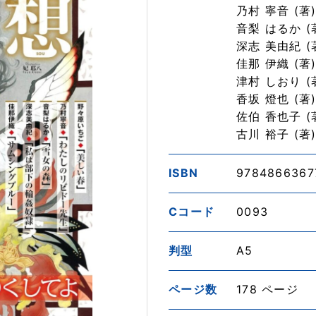
乃村 寧音 (著
音梨 はるか (
深志 美由紀 (
佳那 伊織 (著
津村 しおり (
香坂 燈也 (著
佐伯 香也子 (
古川 裕子 (著
ISBN
9784866367
Cコード
0093
判型
A5
ページ数
178 ページ