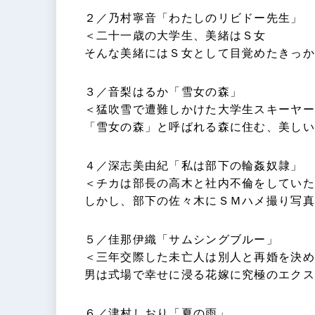
２／乃村寧音「わたしのリビドー先生」
＜二十一歳の大学生、美緒はＳ女
そんな美緒にはＳ女として目覚めたきっか
３／音梨はるか「雪女の森」
＜猛吹雪で遭難しかけた大学生スキーヤー
「雪女の森」と呼ばれる森に住む、美しい
４／深志美由紀「私は部下の輪姦奴隷」
＜チカは部長の高木と社内不倫をしていた
しかし、部下の佐々木にＳＭハメ撮り写真
５／佳那伊織「サムシングブルー」
＜三年交際した未亡人は別人と再婚を決め
男は式場で幸せに浸る花嫁に究極のエクス
６／津村しおり「夏の雨」