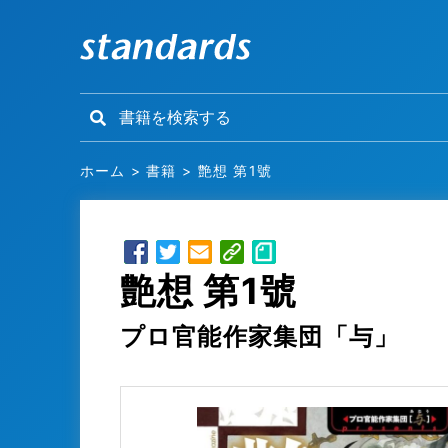
ホーム
>
書籍
>
艶想 第1號
艶想 第1號
プロ官能作家集団「与」