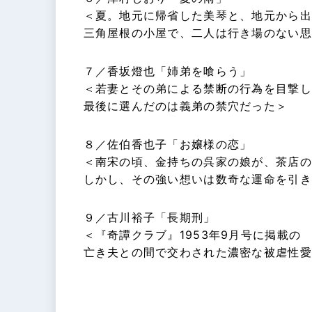
＜夏。地元に帰省した美琴と、地元から出
三角屋根の小屋で、二人は行き場のない思
７／香坂燈也「姉弟を喰らう」
＜若妻とその弟による禁断の行為を目撃し
最後に選んだのは義弟の禁穴だった＞
８／佐伯香也子「お嬢様の恋」
＜南宋の頃、金持ちの呉家の娘が、茶店の
しかし、その強い想いは数奇な運命を引き
９／古川裕子「長期刑」
＜『奇譚クラブ』1953年9月号に掲載の
亡き夫との間で交わされた濃密な被虐性愛