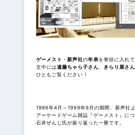
ゲーメスト
・
新声社
の
年表
を巻頭に入れて
文中には
遠藤ちゃら子
さん
、
きらり屋
さん
ひともご覧ください！
1986年4月～1999年9月の期間、新声
アーケードゲーム雑誌『ゲーメスト』につ
石井ぜんじ氏が振り返った一冊です。