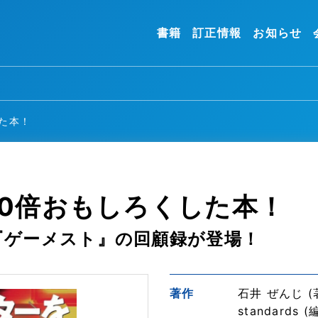
書籍
訂正情報
お知らせ
た本！
0倍おもしろくした本！
『ゲーメスト』の回顧録が登場！
著作
石井 ぜんじ (
standards (