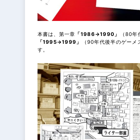
本書は、第一章
「1986→1990」
（80
「1995→1999」
（90年代後半のゲー
す。