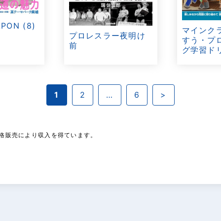
ON (8)
マインク
プロレスラー夜明け
すう・プ
前
グ学習ドリ
1
2
…
6
>
は適格販売により収入を得ています。