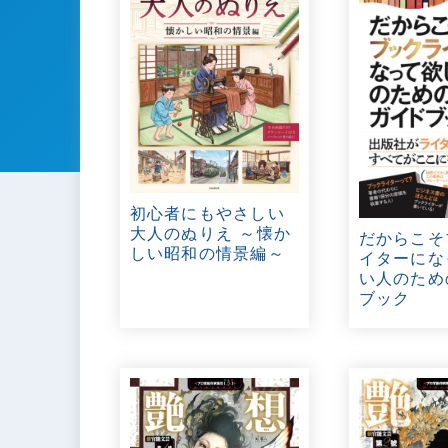
初心者にもやさしい
大人のぬりえ ～懐か
だからこそ
しい昭和の情景編～
イターにな
い人のため
ブック