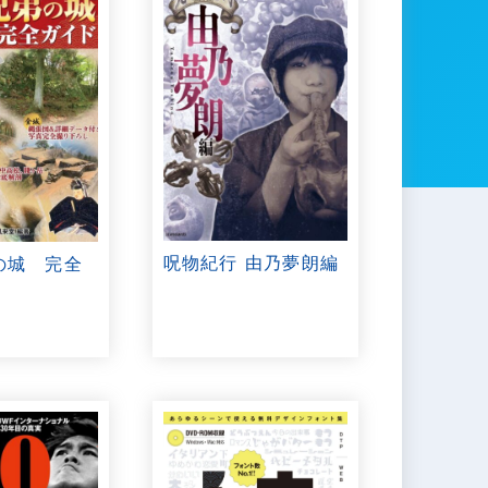
呪物紀行 由乃夢朗編
の城 完全