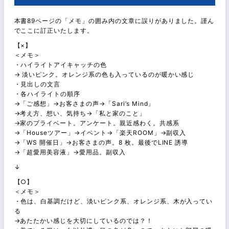
本書89ページの「メモ」の囲み内の文章に誤りがありました。謹ん
でここに訂正いたします。
【×】
＜メモ＞
・ハイライトアイキャッチの色
→ 淡いピンク。オレンジ系の色も入っているのが暖かい感じ
・見出しの文言
・各ハイライトの順序
→「ご感想」→お客さまの声→「Sari’s Mind」
→考え方、想い、気持ち→「私と家のこと」
→家のプライベート。アンケート。親近感わく。共感系
→「Houseツアー」→イベント→「楽天ROOM」→副収入
→「WS 開催日」→お客さまの声。8 枚。最後でLINE 誘導
→「超愛用美容液」→愛用品。副収入
↓
【○】
＜メモ＞
・色は、白基調だけど、淡いピンク系、オレンジ系、木が入ってい
る
→あたたかい感じを大切にしているのでは？！