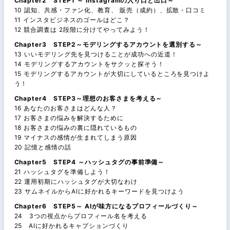
Chapter2 STEP1 ～ Instagramの入り口と出口～
10 認知、共感・ファン化、教育、 販売（成約）、拡散・口コミ
11 インスタビジネスのゴールはどこ？
12 競合調査は 2段階に分けてやってみよう！
Chapter3 STEP2～モデリングするアカウントを選別する～
13 いいモデリング先を見つけることが成功への近道！
14 モデリングするアカウントをサクッと探そう！
15 モデリングするアカウントが大切にしているところを見つけよ
う！
Chapter4 STEP3～理想のお客さまを考える～
16 あなたのお客さまはどんな人？
17 お客さまの悩みを解決するために
18 お客さまの悩みの裏に隠れているもの
19 マイナスの感情が生まれてしまう原因
20 記憶と感情の話
Chapter5 STEP4 ～ハッシュタグの事前準備～
21 ハッシュタグを準備しよう！
22 運用初期にハッシュタグが大切なわけ
23 サムネイルからAIに好かれるキーワードを見つけよう
Chapter6 STEP5～ AIが味方になるプロフィールづくり～
24 3つの視点からプロフィール名を考える
25 AIに好かれるキャプションづくり