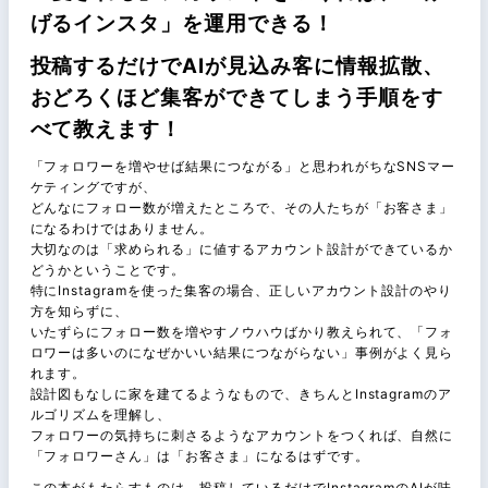
げるインスタ」を運用できる！
投稿するだけでAIが見込み客に情報拡散、
おどろくほど集客ができてしまう手順をす
べて教えます！
「フォロワーを増やせば結果につながる」と思われがちなSNSマー
ケティングですが、
どんなにフォロー数が増えたところで、その人たちが「お客さま」
になるわけではありません。
大切なのは「求められる」に値するアカウント設計ができているか
どうかということです。
特にInstagramを使った集客の場合、正しいアカウント設計のやり
方を知らずに、
いたずらにフォロー数を増やすノウハウばかり教えられて、「フォ
ロワーは多いのになぜかいい結果につながらない」事例がよく見ら
れます。
設計図もなしに家を建てるようなもので、きちんとInstagramのア
ルゴリズムを理解し、
フォロワーの気持ちに刺さるようなアカウントをつくれば、自然に
「フォロワーさん」は「お客さま」になるはずです。
この本がもたらすものは、投稿しているだけでInstagramのAIが味