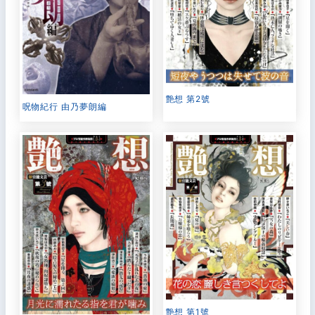
艶想 第2號
呪物紀行 由乃夢朗編
艶想 第1號