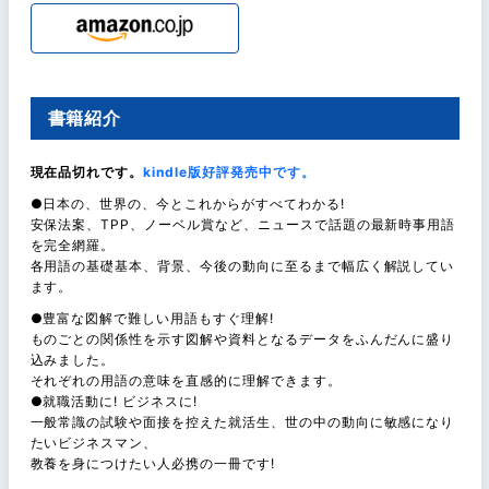
書籍紹介
現在品切れです。
kindle版好評発売中です。
●日本の、世界の、今とこれからがすべてわかる!
安保法案、TPP、ノーベル賞など、ニュースで話題の最新時事用語
を完全網羅。
各用語の基礎基本、背景、今後の動向に至るまで幅広く解説してい
ます。
●豊富な図解で難しい用語もすぐ理解!
ものごとの関係性を示す図解や資料となるデータをふんだんに盛り
込みました。
それぞれの用語の意味を直感的に理解できます。
●就職活動に! ビジネスに!
一般常識の試験や面接を控えた就活生、世の中の動向に敏感になり
たいビジネスマン、
教養を身につけたい人必携の一冊です!