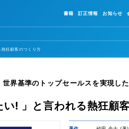
書籍
訂正情報
お知らせ
る熱狂顧客のつくり方
性! 世界基準のトップセールスを実現し
い! 」と言われる熱狂顧
著作
砂田 全士 (著