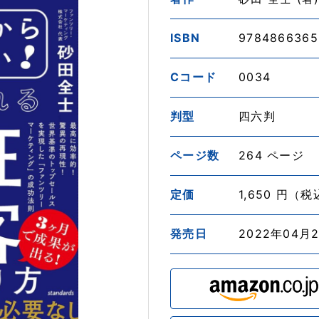
ISBN
9784866365
Cコード
0034
判型
四六判
ページ数
264 ページ
定価
1,650 円（
発売日
2022年04月