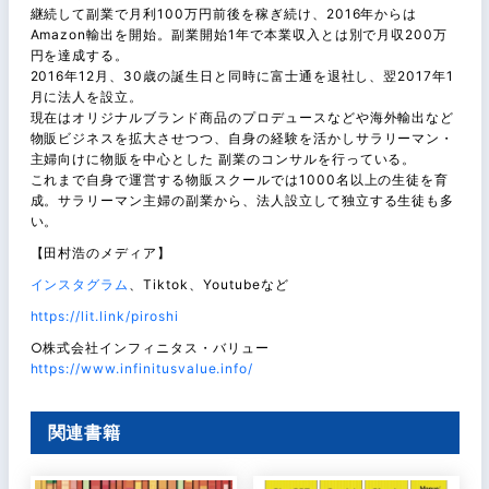
継続して副業で月利100万円前後を稼ぎ続け、2016年からは
Amazon輸出を開始。副業開始1年で本業収入とは別で月収200万
円を達成する。
2016年12月、30歳の誕生日と同時に富士通を退社し、翌2017年1
月に法人を設立。
現在はオリジナルブランド商品のプロデュースなどや海外輸出など
物販ビジネスを拡大させつつ、自身の経験を活かしサラリーマン・
主婦向けに物販を中心とした 副業のコンサルを行っている。
これまで自身で運営する物販スクールでは1000名以上の生徒を育
成。サラリーマン主婦の副業から、法人設立して独立する生徒も多
い。
【田村浩のメディア】
インスタグラム
、Tiktok、Youtubeなど
https://lit.link/piroshi
○株式会社インフィニタス・バリュー
https://www.infinitusvalue.info/
関連書籍