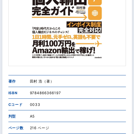
著作
田村 浩（著）
ISBN
9784866366197
Cコード
0033
判型
A5
ページ数
216 ページ