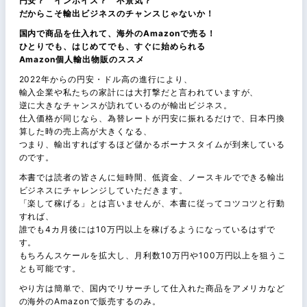
円安？ インボイス？ 不景気？
だからこそ輸出ビジネスのチャンスじゃないか！
国内で商品を仕入れて、海外のAmazonで売る！
ひとりでも、はじめてでも、すぐに始められる
Amazon個人輸出物販のススメ
2022年からの円安・ドル高の進行により、
輸入企業や私たちの家計には大打撃だと言われていますが、
逆に大きなチャンスが訪れているのが輸出ビジネス。
仕入価格が同じなら、為替レートが円安に振れるだけで、日本円換
算した時の売上高が大きくなる、
つまり、輸出すればするほど儲かるボーナスタイムが到来している
のです。
本書では読者の皆さんに短時間、低資金、ノースキルでできる輸出
ビジネスにチャレンジしていただきます。
「楽して稼げる」とは言いませんが、本書に従ってコツコツと行動
すれば、
誰でも4カ月後には10万円以上を稼げるようになっているはずで
す。
もちろんスケールを拡大し、月利数10万円や100万円以上を狙うこ
とも可能です。
やり方は簡単で、国内でリサーチして仕入れた商品をアメリカなど
の海外のAmazonで販売するのみ。