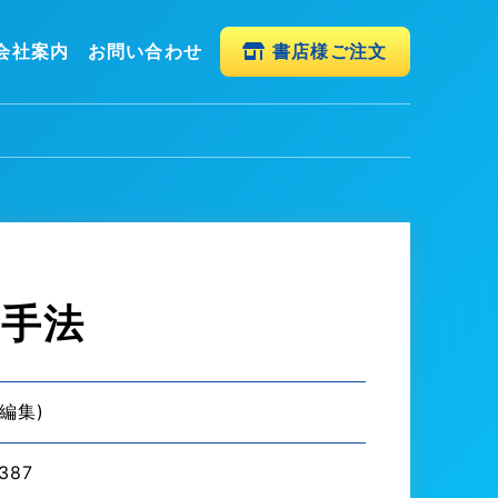
会社案内
お問い合わせ
書店様ご注文
新手法
 編集)
387