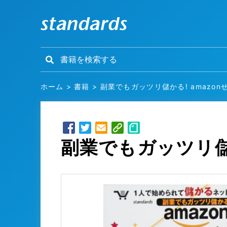
ホーム
>
書籍
>
副業でもガッツリ儲かる! amazo
副業でもガッツリ儲か