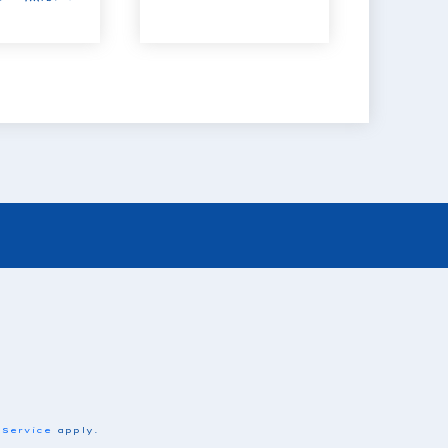
 Service
apply.