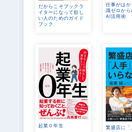
仕事がはか
だからこそブックラ
識ゼロから
イターになって欲し
AI活用術
い人のためのガイド
ブック
起業０年生
繁盛店に「