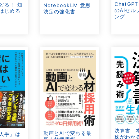
ChatGP
どる！ 知
NotebookLM 意思
のAIセル
はじめる
決定の強化書
ング
決算書 
動画とAIで変わる最
人手」は
株がわか