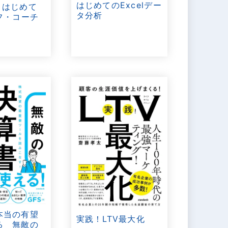
はじめてのExcelデー
T はじめて
タ分析
フ・コーチ
本当の有望
実践！LTV最大化
る 無敵の