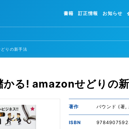
書籍
訂正情報
お知らせ
nせどりの新手法
る! amazonせどりの
著作
バウンド (著,
ISBN
9784907592