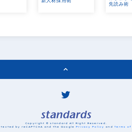
新人材採用術
先読み術
Copyright © standard All Right Reserved.
protected by reCAPTCHA and the Google
Privacy Policy
and
Terms of