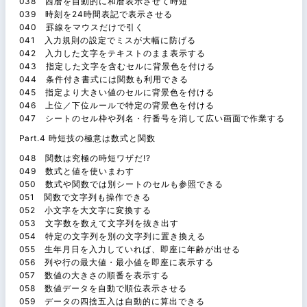
038 西暦を自動的に和暦表示させて時短
039 時刻を24時間表記で表示させる
040 罫線をマウスだけで引く
041 入力規則の設定でミスが大幅に防げる
042 入力した文字をテキストのまま表示する
043 指定した文字を含むセルに背景色を付ける
044 条件付き書式には関数も利用できる
045 指定より大きい値のセルに背景色を付ける
046 上位／下位ルールで特定の背景色を付ける
047 シートのセル枠や列名・行番号を消して広い画面で作業する
Part.4 時短技の極意は数式と関数
048 関数は究極の時短ワザだ!?
049 数式と値を使いまわす
050 数式や関数では別シートのセルも参照できる
051 関数で文字列も操作できる
052 小文字を大文字に変換する
053 文字数を数えて文字列を抜き出す
054 特定の文字列を別の文字列に置き換える
055 生年月日を入力していれば、即座に年齢が出せる
056 列や行の最大値・最小値を即座に表示する
057 数値の大きさの順番を表示する
058 数値データを自動で順位表示させる
059 データの四捨五入は自動的に算出できる