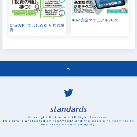
iPad完全マニュアル2026
ChatGPTではじめる AI株式投
資
Copyright © standard All Right Reserved.
This site is protected by reCAPTCHA and the Google
Privacy Policy
and
Terms of Service
apply.