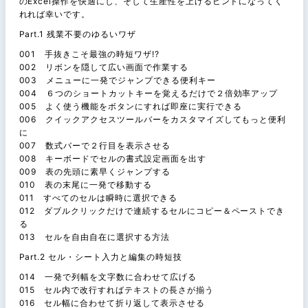
のExcel操作を快適にし、そして生産性を上げるヒントになってく
れれば幸いです。
Part.1 残業不要のゆるいワザ
001 手抜きこそ最強の時短ワザ!?
002 リボンを隠して広い画面で作業する
003 メニューに一発でジャンプできる便利キー
004 ６つのショートカットキーを覚えるだけで２倍効率アップ
005 よく使う機能をボタンにすれば即座に実行できる
006 クイックアクセスツールバーをカスタマイズしてもっと便利
に
007 数式バーで２行目を表示させる
008 キーボードでセルの書式設定画面を出す
009 表の先頭に素早くジャンプする
010 表の末尾に一発で移動する
011 すべてのセルは瞬時に選択できる
012 ダブルクリックだけで連続するセルにコピー＆ペーストでき
る
013 セルを自由自在に選択する方法
Part.2 セル・シート入力と編集の時短技
014 一発で列幅を文字数に合わせて広げる
015 セル内で改行すればテキストの長さが揃う
016 セル幅に合わせて折り返して表示させる