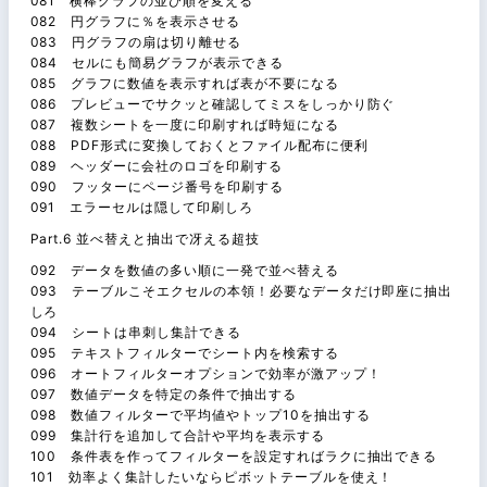
081 横棒グラフの並び順を変える
082 円グラフに％を表示させる
083 円グラフの扇は切り離せる
084 セルにも簡易グラフが表示できる
085 グラフに数値を表示すれば表が不要になる
086 プレビューでサクッと確認してミスをしっかり防ぐ
087 複数シートを一度に印刷すれば時短になる
088 PDF形式に変換しておくとファイル配布に便利
089 ヘッダーに会社のロゴを印刷する
090 フッターにページ番号を印刷する
091 エラーセルは隠して印刷しろ
Part.6 並べ替えと抽出で冴える超技
092 データを数値の多い順に一発で並べ替える
093 テーブルこそエクセルの本領！必要なデータだけ即座に抽出
しろ
094 シートは串刺し集計できる
095 テキストフィルターでシート内を検索する
096 オートフィルターオプションで効率が激アップ！
097 数値データを特定の条件で抽出する
098 数値フィルターで平均値やトップ10を抽出する
099 集計行を追加して合計や平均を表示する
100 条件表を作ってフィルターを設定すればラクに抽出できる
101 効率よく集計したいならピボットテーブルを使え！