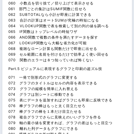
060 小数点を切り捨て／切り上げて表示させる
061 部門ごとの集計はSUMIF関数に任せろ
062 SUBTOTALなら小計が即座に計算できる
063 合計の計算はオートSUMが究極の時短になる
064 VLOOKUP関数で表を検索して別の列の値を調べる
065 IF関数はトップレベルの時短ワザ
066 AND関数で複数の条件を満たすデータを探す
067 LOOKUP関数なら大幅な省力化が可能
068 複雑なローン計算も関数だけで即座に出せる
069 セル範囲に名前を付けるだけで効率よく使い回せる
070 関数のエラーは８つ知っていれば怖くない
Part.5 ビジュアルに表現するグラフと印刷の超ズル技
071 一発で別形式のグラフに変更する
072 グラフのタイトルはセルの内容を表示できる
073 グラフの縦横を簡単に入れ替える
074 グラフは別シートに移動できる
075 表にデータを追加すればグラフにも即座に反映できる
076 棒グラフの棒はもっと太く目立たせろ
077 棒グラフの棒を１本だけ目立たせる
078 複合グラフでさらに見映えのいいグラフを作る
079 軸の最小値を変更すれば、グラフの差はもっと目立つ
080 離れた列データもグラフにできる