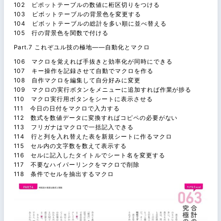
102 ピポットテーブルの数値に桁区切りをつける
103 ピボットテーブルの背景色を変更する
104 ピボットテーブルの総計を多い順に並べ替える
105 行の背景色を関数で付ける
Part.7 これぞユル技の極地――自動化とマクロ
106 マクロを覚えれば手抜きと効率化が同時にできる
107 キー操作を記録させて自動でマクロを作る
108 自作マクロを編集して自分好みに変更
109 マクロの実行ボタンをメニューに追加すれば作業が捗る
110 マクロ実行用ボタンをシートに表示させる
111 今日の日付をマクロで入力する
112 数式を数値データに変換すればコピペの必要がない
113 フリガナはマクロで一括記入できる
114 行と列を入れ替えた表を新規シートに作るマクロ
115 セル内の文字数を数えて表示する
116 セルに記入したタイトルでシート名を変更する
117 不要なハイパーリンクをマクロで削除
118 条件でセルを抽出するマクロ