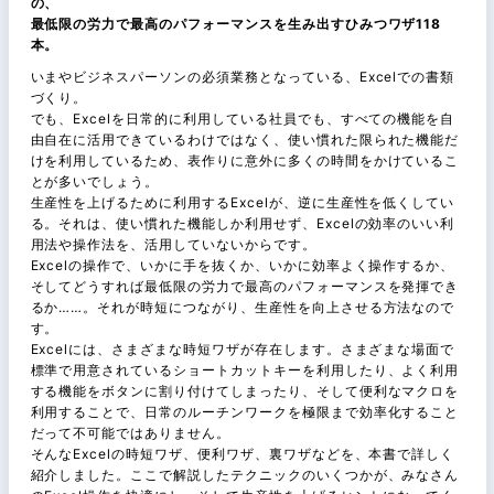
の、
最低限の労力で最高のパフォーマンスを生み出すひみつワザ118
本。
いまやビジネスパーソンの必須業務となっている、Excelでの書類
づくり。
でも、Excelを日常的に利用している社員でも、すべての機能を自
由自在に活用できているわけではなく、使い慣れた限られた機能だ
けを利用しているため、表作りに意外に多くの時間をかけているこ
とが多いでしょう。
生産性を上げるために利用するExcelが、逆に生産性を低くしてい
る。それは、使い慣れた機能しか利用せず、Excelの効率のいい利
用法や操作法を、活用していないからです。
Excelの操作で、いかに手を抜くか、いかに効率よく操作するか、
そしてどうすれば最低限の労力で最高のパフォーマンスを発揮でき
るか……。それが時短につながり、生産性を向上させる方法なので
す。
Excelには、さまざまな時短ワザが存在します。さまざまな場面で
標準で用意されているショートカットキーを利用したり、よく利用
する機能をボタンに割り付けてしまったり、そして便利なマクロを
利用することで、日常のルーチンワークを極限まで効率化すること
だって不可能ではありません。
そんなExcelの時短ワザ、便利ワザ、裏ワザなどを、本書で詳しく
紹介しました。ここで解説したテクニックのいくつかが、みなさん