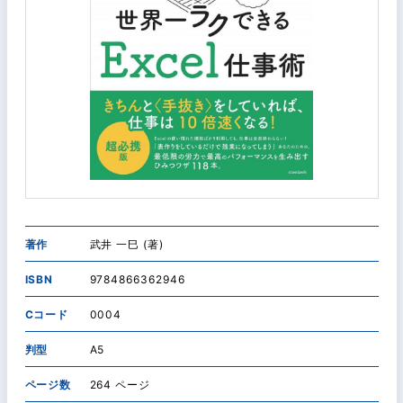
著作
武井 一巳 (著)
ISBN
9784866362946
Cコード
0004
判型
A5
ページ数
264 ページ