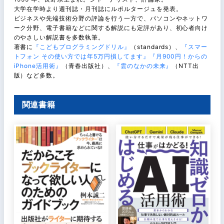
大学在学時より週刊誌・月刊誌にルポルタージュを発表。
ビジネスや先端技術分野の評論を行う一方で、パソコンやネットワ
ーク分野、電子書籍などに関する解説にも定評があり、初心者向け
のやさしい解説書を多数執筆。
著書に
『こどもプログラミングドリル』
（standards）、
『スマー
トフォン その使い方では年5万円損してます』
『月900円！からの
iPhone活用術』
（青春出版社）、
『雲のなかの未来』
（NTT出
版）など多数。
関連書籍