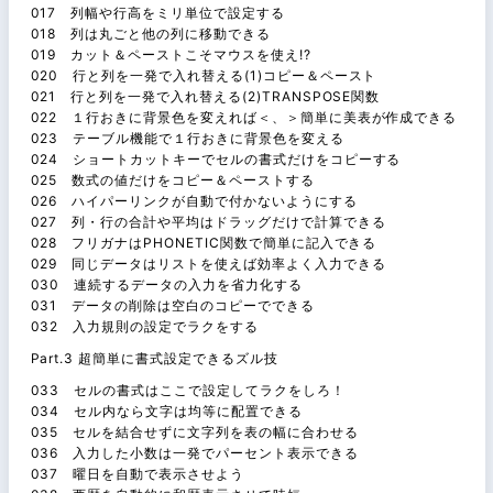
017 列幅や行高をミリ単位で設定する
018 列は丸ごと他の列に移動できる
019 カット＆ペーストこそマウスを使え!?
020 行と列を一発で入れ替える(1)コピー＆ペースト
021 行と列を一発で入れ替える(2)TRANSPOSE関数
022 １行おきに背景色を変えれば＜、＞簡単に美表が作成できる
023 テーブル機能で１行おきに背景色を変える
024 ショートカットキーでセルの書式だけをコピーする
025 数式の値だけをコピー＆ペーストする
026 ハイパーリンクが自動で付かないようにする
027 列・行の合計や平均はドラッグだけで計算できる
028 フリガナはPHONETIC関数で簡単に記入できる
029 同じデータはリストを使えば効率よく入力できる
030 連続するデータの入力を省力化する
031 データの削除は空白のコピーでできる
032 入力規則の設定でラクをする
Part.3 超簡単に書式設定できるズル技
033 セルの書式はここで設定してラクをしろ！
034 セル内なら文字は均等に配置できる
035 セルを結合せずに文字列を表の幅に合わせる
036 入力した小数は一発でパーセント表示できる
037 曜日を自動で表示させよう