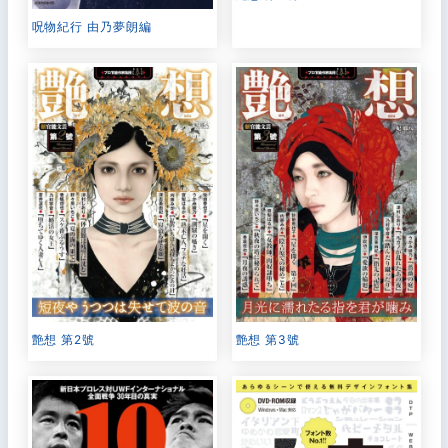
呪物紀行 由乃夢朗編
艶想 第2號
艶想 第3號