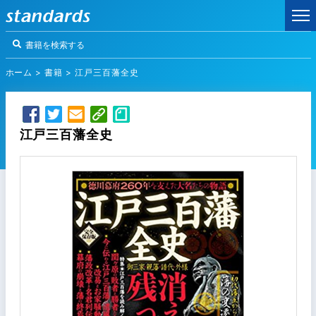
ホーム
>
書籍
>
江戸三百藩全史
江戸三百藩全史