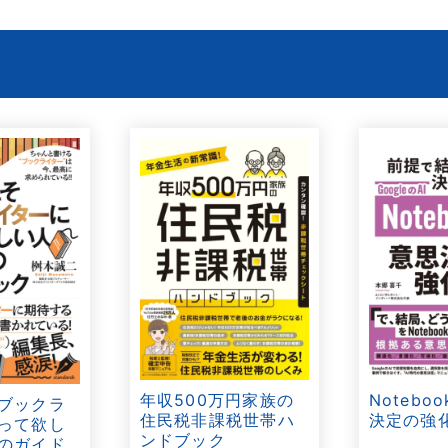
年収500万円家族の
Notebo
ブックラ
住民税非課税世帯ハ
決定の強
って欲し
ンドブック
のガイド