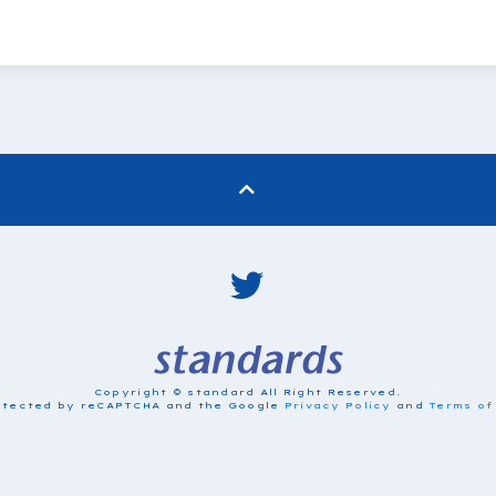
Copyright © standard All Right Reserved.
protected by reCAPTCHA and the Google
Privacy Policy
and
Terms of