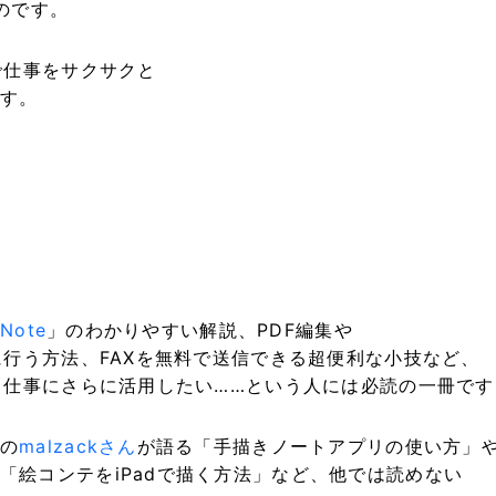
のです。
で仕事をサクサクと
す。
 Note
」のわかりやすい解説、PDF編集や
に行う方法、FAXを無料で送信できる超便利な小技など、
い、仕事にさらに活用したい……という人には必読の一冊です
の
malzackさん
が語る「手描きノートアプリの使い方」
「絵コンテをiPadで描く方法」など、他では読めない