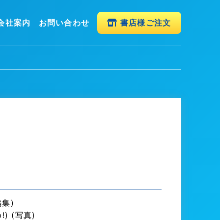
会社案内
お問い合わせ
書店様ご注文
編集)
!) (写真)