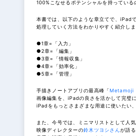
100%こなせるポテンシャルを持っている
本書では、以下のような章立てで、iPad
処理していく方法をわかりやすく紹介しま
●1章=「入力」
●2章=「編集」
●3章=「情報収集」
●4章=「効率化」
●5章=「管理」
手描きノートアプリの最高峰「
Metamoji
画像編集を、iPadの良さを活かして完璧
iPadをもっとさまざまな用途に使いた
また、今号では、ミニマリストとして人気
映像ディレクターの
鈴木ツヨシさん
が語る