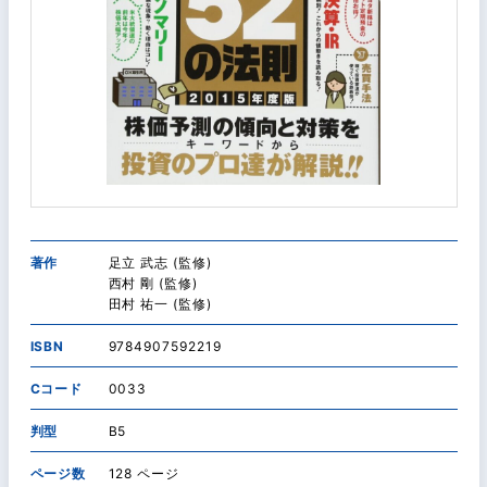
著作
足立 武志 (監修)
西村 剛 (監修)
田村 祐一 (監修)
ISBN
9784907592219
Cコード
0033
判型
B5
ページ数
128 ページ