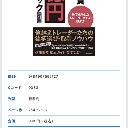
ISBN
9784907592127
Cコード
0033
判型
新書判
ページ数
254 ページ
定価
990 円（税込）