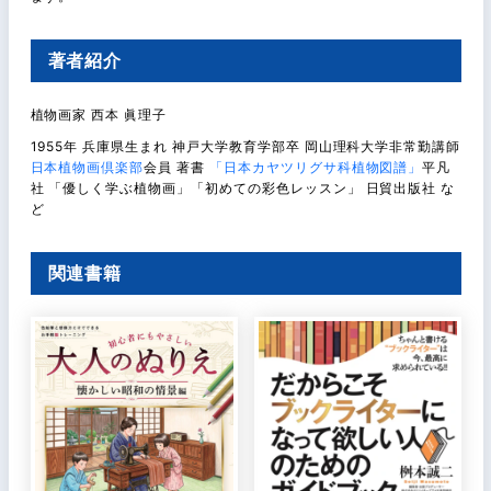
著者紹介
植物画家 西本 眞理子
1955年 兵庫県生まれ 神戸大学教育学部卒 岡山理科大学非常勤講師
日本植物画倶楽部
会員 著書
「日本カヤツリグサ科植物図譜」
平凡
社 「優しく学ぶ植物画」「初めての彩色レッスン」 日貿出版社 な
ど
関連書籍