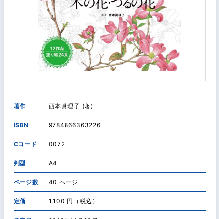
著作
西本眞理子 (著)
ISBN
9784866363226
Cコード
0072
判型
A4
ページ数
40 ページ
定価
1,100 円（税込）