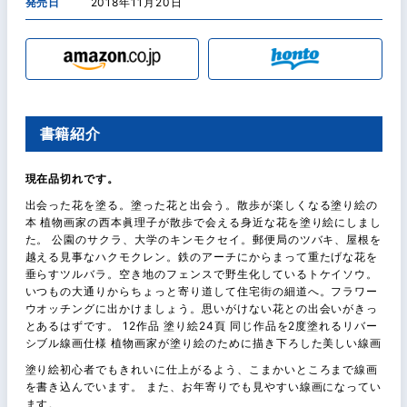
発売日
2018年11月20日
書籍紹介
現在品切れです。
出会った花を塗る。塗った花と出会う。散歩が楽しくなる塗り絵の
本 植物画家の西本眞理子が散歩で会える身近な花を塗り絵にしまし
た。 公園のサクラ、大学のキンモクセイ。郵便局のツバキ、屋根を
越える見事なハクモクレン。鉄のアーチにからまって重たげな花を
垂らすツルバラ。空き地のフェンスで野生化しているトケイソウ。
いつもの大通りからちょっと寄り道して住宅街の細道へ。フラワー
ウオッチングに出かけましょう。思いがけない花との出会いがきっ
とあるはずです。 12作品 塗り絵24頁 同じ作品を2度塗れるリバー
シブル線画仕様 植物画家が塗り絵のために描き下ろした美しい線画
塗り絵初心者でもきれいに仕上がるよう、こまかいところまで線画
を書き込んでいます。 また、お年寄りでも見やすい線画になってい
ます。