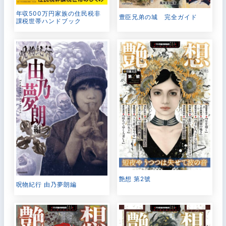
年収500万円家族の住民税非
豊臣兄弟の城 完全ガイド
課税世帯ハンドブック
艶想 第2號
呪物紀行 由乃夢朗編