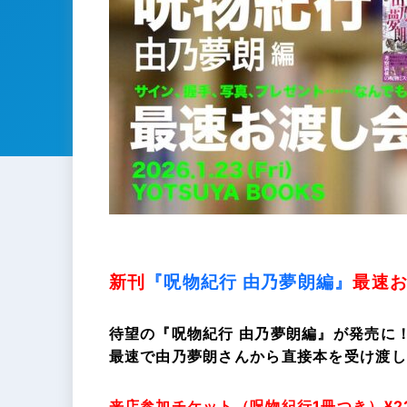
新刊
『呪物紀行 由乃夢朗編』
最速
待望の『呪物紀行 由乃夢朗編』が発売に
最速で由乃夢朗さんから直接本を受け渡し
来店参加チケット（呪物紀行1冊つき）¥2