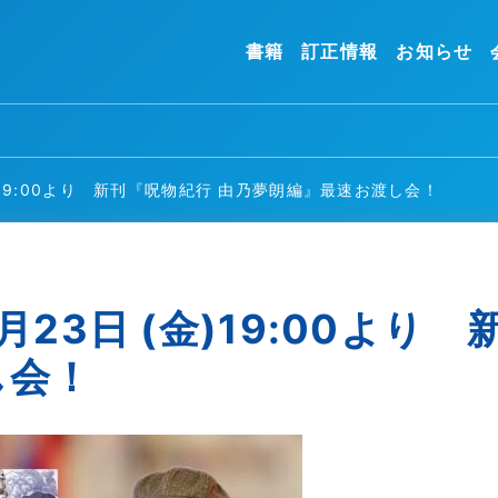
書籍
訂正情報
お知らせ
)19:00より 新刊『呪物紀行 由乃夢朗編』最速お渡し会！
23日 (金)19:00より
し会！