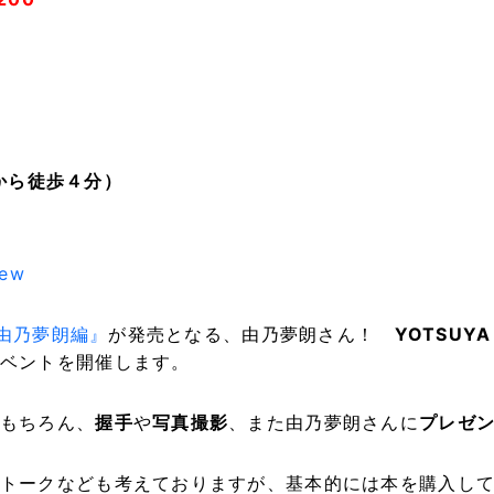
駅から徒歩４分）
iew
 由乃夢朗編』
が発売となる、由乃夢朗さん！
YOTSUYA
ベントを開催します。
もちろん、
握手
や
写真撮影
、また由乃夢朗さんに
プレゼ
トークなども考えておりますが、基本的には本を購入し