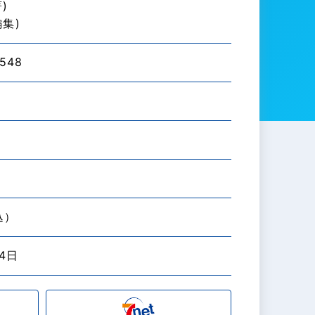
)
編集)
548
込）
24日