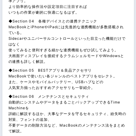
準アプリ。
より効率的な操作法や設定項目に注目すれば
いつもの作業が劇的に快適になるはず。
◆Section 04 各種デバイスとの連携テクニック
MacBookとiPhoneやiPadには先進的な連携機能が多数搭載され
ている。
Sidecarやユニバーサルコントロールといった目立った機能だけで
はなく
使ってみると便利すぎる細かな連携機能もぜひ試してみよう。
大画面ディスプレイを接続するクラムシェルモードやWindowsと
の連携も詳しく解説。
◆Section 05 BESTアプリ＆良品アクセサリ
MacBookで使いたい各ジャンルのベストアプリをセレクト。
また、ケースやモバイルバッテリー、USBハブなどの
人気実力揃ったおすすめアクセサリも一挙紹介。
◆Section 06 メンテナンスとセキュリティ
自動的にシステムやデータをまるごとバックアップできるTime
Machineを
詳細に解説するほか、大事なデータを守るセキュリティ、紛失時の
対策、フォントの追加、
不要データの削除方法など、MacBookのメンテナンス法をまとめ
て解説。