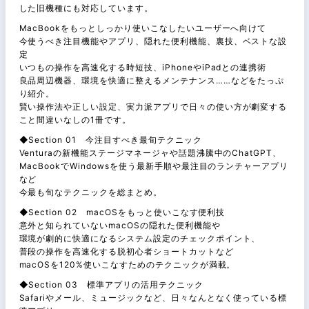
した旧機種にも対応しています。
MacBookをもっとしっかり使いこなしたいユーザーへ向けて
今使うべき注目機能やアプリ、隠れた便利機能、裏技、ベストな設
定
いつもの操作を高速化する時短技、iPhoneやiPadとの連携術
良品周辺機器、環境を快適に整えるメンテナンス……などをたっぷ
り紹介。
賢い操作法や正しい設定、実力派アプリで日々の使い方が劇変する
こと間違いなしの1冊です。
◆Section 01 今注目すべき最旬テクニック
Venturaの新機能ステージマネージャや話題沸騰中のChatGPT、
MacBookでWindowsを使う最新手順や最注目のランチャーアプリ
など
今最も旬なテクニックを総まとめ。
◆Section 02 macOSをもっと使いこなす便利技
意外と知られていないmacOSの隠れた便利機能や
環境が劇的に快適になるシステム設定のチェックポイント、
普段の操作を高速化する脱初心者ショートカットなど
macOSを120%使いこなすためのテクニックが満載。
◆Section 03 標準アプリの活用テクニック
Safariやメール、ミュージックなど、日々なんとなく使っている標