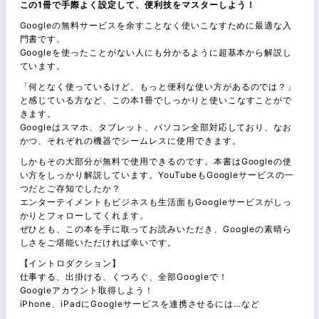
この1冊で手際よく設定して、便利技をマスターしよう！
Googleの無料サービスを余すことなく使いこなすために最適な入
門書です。
Googleを使ったことがない人にも分かるように超基本から解説し
ています。
「何となく使っているけど、もっと便利な使い方があるのでは？」
と感じている方など、この本1冊でしっかりと使いこなすことがで
きます。
Googleはスマホ、タブレット、パソコン全部対応しており、なお
かつ、それぞれの機器でシームレスに使用できます。
しかもその大部分が無料で使用できるのです。本書はGoogleの使
い方をしっかり解説しています。YouTubeもGoogleサービスの一
つだとご存知でしたか？
エンターテイメントもビジネスも生活面もGoogleサービスがしっ
かりとフォローしてくれます。
ぜひとも、この本を手に取ってお読みいただき、Googleの素晴ら
しさをご堪能いただければ幸いです。
【イントロダクション】
仕事する、出掛ける、くつろぐ、全部Googleで！
Googleアカウント取得しよう！
iPhone、iPadにGoogleサービスを連携させるには…など