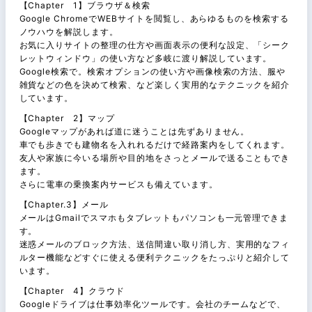
【Chapter 1】ブラウザ＆検索
Google ChromeでWEBサイトを閲覧し、あらゆるものを検索する
ノウハウを解説します。
お気に入りサイトの整理の仕方や画面表示の便利な設定、「シーク
レットウィンドウ」の使い方など多岐に渡り解説しています。
Google検索で。検索オプションの使い方や画像検索の方法、服や
雑貨などの色を決めて検索、など楽しく実用的なテクニックを紹介
しています。
【Chapter 2】マップ
Googleマップがあれば道に迷うことは先ずありません。
車でも歩きでも建物名を入れれるだけで経路案内をしてくれます。
友人や家族に今いる場所や目的地をさっとメールで送ることもでき
ます。
さらに電車の乗換案内サービスも備えています。
【Chapter.3】メール
メールはGmailでスマホもタブレットもパソコンも一元管理できま
す。
迷惑メールのブロック方法、送信間違い取り消し方、実用的なフィ
ルター機能などすぐに使える便利テクニックをたっぷりと紹介して
います。
【Chapter 4】クラウド
Googleドライブは仕事効率化ツールです。会社のチームなどで、