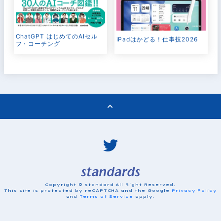
ChatGPT はじめてのAIセル
iPadはかどる！仕事技2026
フ・コーチング
Copyright © standard All Right Reserved.
This site is protected by reCAPTCHA and the Google
Privacy Policy
and
Terms of Service
apply.