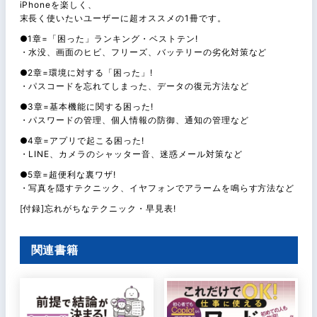
iPhoneを楽しく、
末長く使いたいユーザーに超オススメの1冊です。
●1章=「困った」ランキング・ベストテン!
・水没、画面のヒビ、フリーズ、バッテリーの劣化対策など
●2章=環境に対する「困った」!
・パスコードを忘れてしまった、データの復元方法など
●3章=基本機能に関する困った!
・パスワードの管理、個人情報の防御、通知の管理など
●4章=アプリで起こる困った!
・LINE、カメラのシャッター音、迷惑メール対策など
●5章=超便利な裏ワザ!
・写真を隠すテクニック、イヤフォンでアラームを鳴らす方法など
[付録]忘れがちなテクニック・早見表!
関連書籍