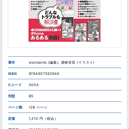
著作
standards (編集), 浦崎安臣 (イラスト)
ISBN
9784907592646
Cコード
0004
判型
B5
ページ数
128 ページ
定価
1,210 円（税込）