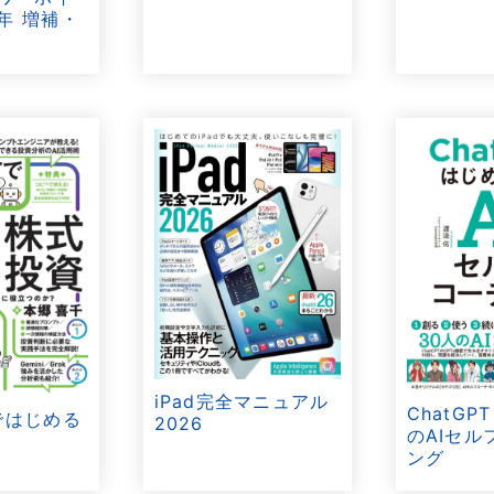
6年 増補・
iPad完全マニュアル
ChatGP
Tではじめる
2026
のAIセル
ング