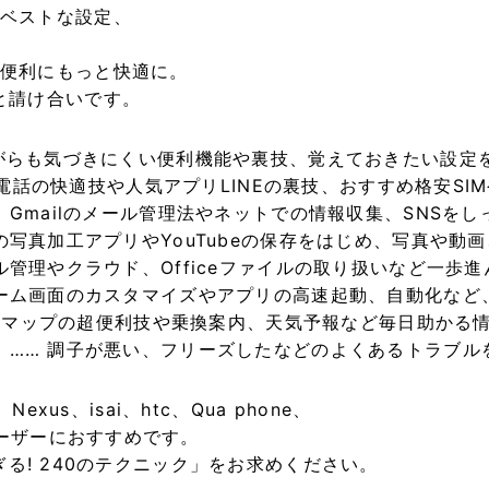
ベストな設定、
便利にもっと快適に。
と請け合いです。
準搭載ながらも気づきにくい便利機能や裏技、覚えておきたい設
M …… 電話の快適技や人気アプリLINEの裏技、おすすめ格安
 …… Gmailのメール管理法やネットでの情報収集、SNS
 人気の写真加工アプリやYouTubeの保存をはじめ、写真や
ジュール管理やクラウド、Officeファイルの取り扱いなど一歩
…… ホーム画面のカスタマイズやアプリの高速起動、自動化な
Googleマップの超便利技や乗換案内、天気予報など毎日助かる
ナンス …… 調子が悪い、フリーズしたなどのよくあるトラブ
Nexus、isai、htc、Qua phone、
ユーザーにおすすめです。
利すぎる! 240のテクニック」をお求めください。