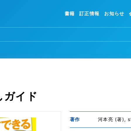
書籍
訂正情報
お知らせ
しガイド
著作
河本亮 (著), s