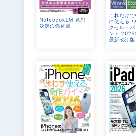
これだけで
NotebookLM 意思
に使える 
決定の強化書
クセル・パ
ント 202
最新改訂版