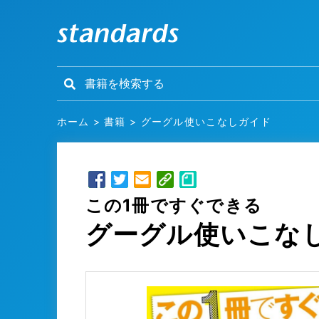
ホーム
>
書籍
>
グーグル使いこなしガイド
この1冊ですぐできる
グーグル使いこな