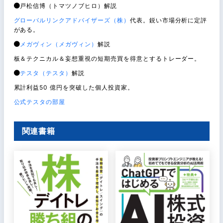
戸松信博（トマツノブヒロ）解説
グローバルリンクアドバイザーズ（株）
代表。鋭い市場分析に定評
がある。
メガヴィン（メガヴィン）
解説
板＆テクニカル＆妄想重視の短期売買を得意とするトレーダー。
テスタ（テスタ）
解説
累計利益50 億円を突破した個人投資家。
公式テスタの部屋
関連書籍