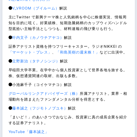
V_VROOM（ブイルーム）
解説
主にTwitter で新興テーマ株と人気銘柄を中心に株価実況、情報周
知を目的に呟く。好業績株、短期急騰銘柄のカップウィズハンドル
型底拾い主軸手法としつつも、材料速報の飛び乗りも行う。
叶内文子（カノウチアヤコ）
解説
証券アナリスト資格を持つフリーキャスター。ラジオNIKKEI の
「マーケット・プレス」
、
「和島英樹の週末株！」
などに出演中。
立野新治（タテノシンジ）
解説
早稲田大学卒業。在学中から個人投資家として世界各地を旅する。
株、仮想通貨関連の取材、出版も多数。
小池麻千子（コイケマチコ）解説
グローバルリンクアドバイザーズ（株）
所属アナリスト。業界・相
場動向を踏まえたファンダメンタル分析を得意とする。
藤本誠之（フジモトノブユキ）
解説
「まいど！」のあいさつでおなじみ、投資家に真の成長企業を紹介
する証券アナリスト。
YouTube「藤本誠之」