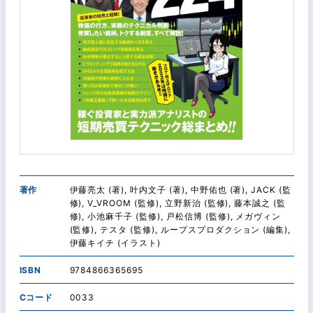
著作
伊藤亮太 (著), 叶内文子 (著), 中野佑也 (著), JACK (監
修), V_VROOM (監修), 立野新治 (監修), 藤本誠之 (監
修), 小池麻千子 (監修), 戸松信博 (監修), メガヴィン
(監修), テスタ (監修), ループスプロダクション (編集),
伊藤キイチ (イラスト)
ISBN
9784866365695
Cコード
0033