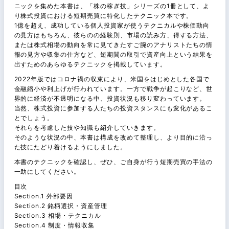
ニックを集めた本書は、「株の稼ぎ技」シリーズの1冊として、よ
り株式投資における短期売買に特化したテクニック本です。
1億を超え、成功している個人投資家が使うテクニカルや株価動向
の見方はもちろん、彼らのの経験則、市場の読み方、得する方法、
または株式相場の動向を常に見てきたすご腕のアナリストたちの情
報の見方や収集の仕方など、短期間の取引で資産向上という結果を
出すためのあらゆるテクニックを掲載しています。
2022年版ではコロナ禍の収束により、米国をはじめとした各国で
金融縮小や利上げが行われています。一方で戦争が起こりなど、世
界的に経済が不透明になる中、投資状況も移り変わっています。
当然、株式投資に参加する人たちの投資スタンスにも変化があるこ
とでしょう。
それらを考慮した技や知識も紹介していきます。
そのような状況の中、本書は構成を改めて整理し、より目的に沿っ
た技にたどり着けるようにしました。
本書のテクニックを確認し、ぜひ、ご自身が行う短期売買の手法の
一助にしてください。
目次
Section.1 外部要因
Section.2 銘柄選択・資産管理
Section.3 相場・テクニカル
Section.4 制度・情報収集