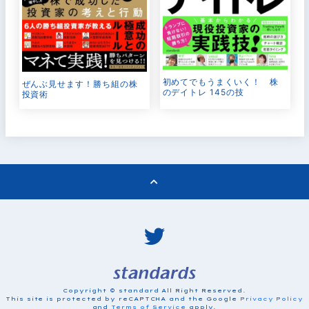
初めてでもうまくいく！ 株
ぜんぶ見せます！勝ち組の株
のデイトレ 145の技
投資術
Copyright © standard All Right Reserved.
This site is protected by reCAPTCHA and the Google
Privacy Policy
and
Terms of Service
apply.