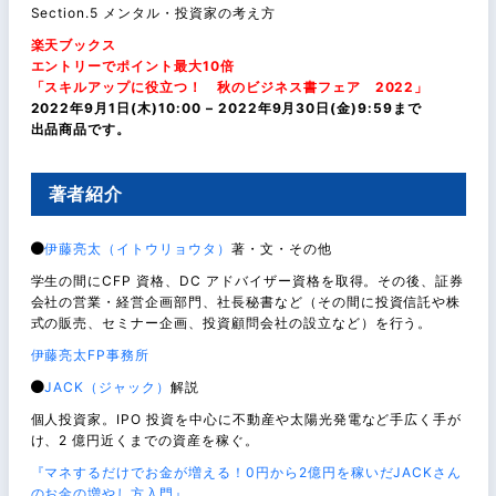
Section.5 メンタル・投資家の考え方
楽天ブックス
エントリーでポイント最大10倍
「スキルアップに役立つ！ 秋のビジネス書フェア 2022」
2022年9月1日(木)10:00 – 2022年9月30日(金)9:59まで
出品商品です。
著者紹介
伊藤亮太（イトウリョウタ）
著・文・その他
学生の間にCFP 資格、DC アドバイザー資格を取得。その後、証券
会社の営業・経営企画部門、社長秘書など（その間に投資信託や株
式の販売、セミナー企画、投資顧問会社の設立など）を行う。
伊藤亮太FP事務所
JACK（ジャック）
解説
個人投資家。IPO 投資を中心に不動産や太陽光発電など手広く手が
け、2 億円近くまでの資産を稼ぐ。
『マネするだけでお金が増える！0円から2億円を稼いだJACKさん
のお金の増やし方入門』