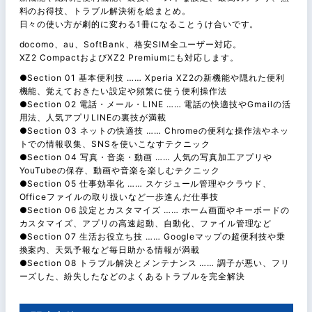
料のお得技、トラブル解決術を総まとめ。
日々の使い方が劇的に変わる1冊になることうけ合いです。
docomo、au、SoftBank、格安SIM全ユーザー対応。
XZ2 CompactおよびXZ2 Premiumにも対応します。
●Section 01 基本便利技 …… Xperia XZ2の新機能や隠れた便利
機能、覚えておきたい設定や頻繁に使う便利操作法
●Section 02 電話・メール・LINE …… 電話の快適技やGmailの活
用法、人気アプリLINEの裏技が満載
●Section 03 ネットの快適技 …… Chromeの便利な操作法やネッ
トでの情報収集、SNSを使いこなすテクニック
●Section 04 写真・音楽・動画 …… 人気の写真加工アプリや
YouTubeの保存、動画や音楽を楽しむテクニック
●Section 05 仕事効率化 …… スケジュール管理やクラウド、
Officeファイルの取り扱いなど一歩進んだ仕事技
●Section 06 設定とカスタマイズ …… ホーム画面やキーボードの
カスタマイズ、アプリの高速起動、自動化、ファイル管理など
●Section 07 生活お役立ち技 …… Googleマップの超便利技や乗
換案内、天気予報など毎日助かる情報が満載
●Section 08 トラブル解決とメンテナンス …… 調子が悪い、フリ
ーズした、紛失したなどのよくあるトラブルを完全解決