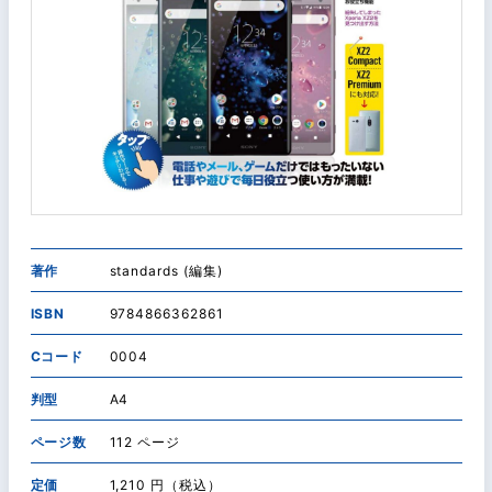
著作
standards (編集)
ISBN
9784866362861
Cコード
0004
判型
A4
ページ数
112 ページ
定価
1,210 円（税込）