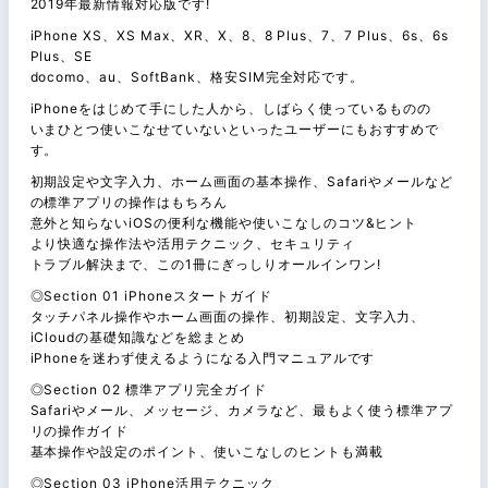
2019年最新情報対応版です!
iPhone XS、XS Max、XR、X、8、8 Plus、7、7 Plus、6s、6s
Plus、SE
docomo、au、SoftBank、格安SIM完全対応です。
iPhoneをはじめて手にした人から、しばらく使っているものの
いまひとつ使いこなせていないといったユーザーにもおすすめで
す。
初期設定や文字入力、ホーム画面の基本操作、Safariやメールなど
の標準アプリの操作はもちろん
意外と知らないiOSの便利な機能や使いこなしのコツ&ヒント
より快適な操作法や活用テクニック、セキュリティ
トラブル解決まで、この1冊にぎっしりオールインワン!
◎Section 01 iPhoneスタートガイド
タッチパネル操作やホーム画面の操作、初期設定、文字入力、
iCloudの基礎知識などを総まとめ
iPhoneを迷わず使えるようになる入門マニュアルです
◎Section 02 標準アプリ完全ガイド
Safariやメール、メッセージ、カメラなど、最もよく使う標準アプ
リの操作ガイド
基本操作や設定のポイント、使いこなしのヒントも満載
◎Section 03 iPhone活用テクニック