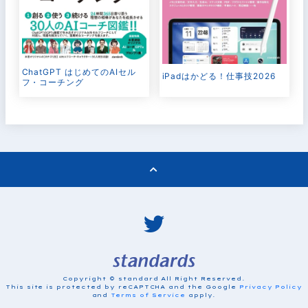
ChatGPT はじめてのAIセル
iPadはかどる！仕事技2026
フ・コーチング
Copyright © standard All Right Reserved.
This site is protected by reCAPTCHA and the Google
Privacy Policy
and
Terms of Service
apply.