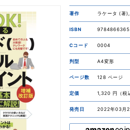
著作
ラケータ (著), 
ISBN
9784866365
Cコード
0004
判型
A4変形
ページ数
128 ページ
定価
1,320 円（
発売日
2022年03月