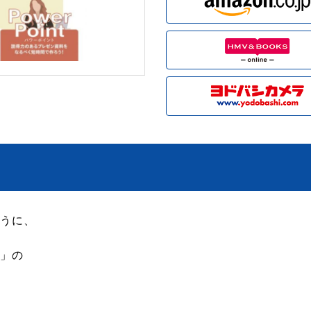
うに、
」の