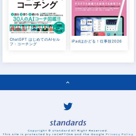
ChatGPT はじめてのAIセル
iPadはかどる！仕事技2026
フ・コーチング
Copyright © standard All Right Reserved.
This site is protected by reCAPTCHA and the Google
Privacy Policy