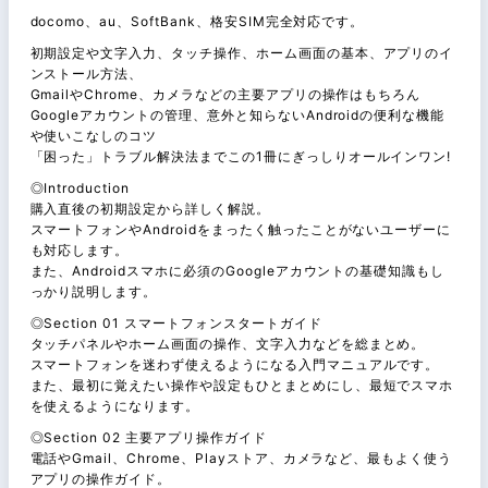
docomo、au、SoftBank、格安SIM完全対応です。
初期設定や文字入力、タッチ操作、ホーム画面の基本、アプリのイ
ンストール方法、
GmailやChrome、カメラなどの主要アプリの操作はもちろん
Googleアカウントの管理、意外と知らないAndroidの便利な機能
や使いこなしのコツ
「困った」トラブル解決法までこの1冊にぎっしりオールインワン!
◎Introduction
購入直後の初期設定から詳しく解説。
スマートフォンやAndroidをまったく触ったことがないユーザーに
も対応します。
また、Androidスマホに必須のGoogleアカウントの基礎知識もし
っかり説明します。
◎Section 01 スマートフォンスタートガイド
タッチパネルやホーム画面の操作、文字入力などを総まとめ。
スマートフォンを迷わず使えるようになる入門マニュアルです。
また、最初に覚えたい操作や設定もひとまとめにし、最短でスマホ
を使えるようになります。
◎Section 02 主要アプリ操作ガイド
電話やGmail、Chrome、Playストア、カメラなど、最もよく使う
アプリの操作ガイド。