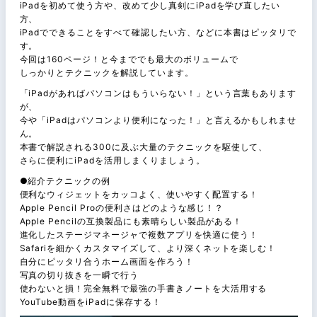
iPadを初めて使う方や、改めて少し真剣にiPadを学び直したい
方、
iPadでできることをすべて確認したい方、などに本書はピッタリで
す。
今回は160ページ！と今まででも最大のボリュームで
しっかりとテクニックを解説しています。
「iPadがあればパソコンはもういらない！」という言葉もあります
が、
今や「iPadはパソコンより便利になった！」と言えるかもしれませ
ん。
本書で解説される300に及ぶ大量のテクニックを駆使して、
さらに便利にiPadを活用しまくりましょう。
●紹介テクニックの例
便利なウィジェットをカッコよく、使いやすく配置する！
Apple Pencil Proの便利さはどのような感じ！？
Apple Pencilの互換製品にも素晴らしい製品がある！
進化したステージマネージャで複数アプリを快適に使う！
Safariを細かくカスタマイズして、より深くネットを楽しむ！
自分にピッタリ合うホーム画面を作ろう！
写真の切り抜きを一瞬で行う
使わないと損！完全無料で最強の手書きノートを大活用する
YouTube動画をiPadに保存する！