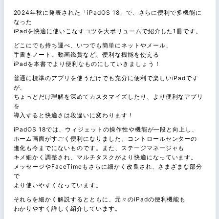
2024年秋に発表された「iPadOS 18」で、さらに便利で多機能に
なった
iPadを快適に使いこなすコツを大ボリュームで紹介した1冊です。
どこにでも持ち運べ、いつでも簡単にネットやメール、
手書きノート、動画鑑賞など、便利な機能を使える
iPadを本書でより便利なものにしていきましょう！
普通に標準のアプリを使うだけでも充分に便利で楽しいiPadです
が、
ちょっとだけ理解を深めてカスタマイズしたり、より便利なアプリ
を
導入すると快適さは段違いに変わります！
iPadOS 18では、ウィジェットの操作性や機能が一段と向上し、
ホーム画面がすごく便利になりました。コントロールセンターの
進化も今までにないものです。また、ステージマネージャも
キメ細かく調整され、マルチタスクがより快適になっています。
メッセージやFaceTimeもさらに細かく改良され、さまざまな部分
で
より使いやすくなっています。
それらを細かく解説するとともに、元々のiPadの便利機能も
わかりやすく詳しく紹介しています。