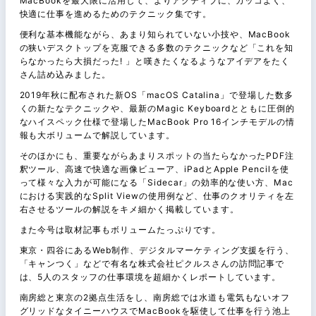
MacBookを最大限に活用して、よりアクティブに、カッコよく、
快適に仕事を進めるためのテクニック集です。
便利な基本機能ながら、あまり知られていない小技や、MacBook
の狭いデスクトップを克服できる多数のテクニックなど「これを知
らなかったら大損だった! 」と嘆きたくなるようなアイデアをたく
さん詰め込みました。
2019年秋に配布された新OS「macOS Catalina」で登場した数多
くの新たなテクニックや、最新のMagic Keyboardとともに圧倒的
なハイスペック仕様で登場したMacBook Pro 16インチモデルの情
報も大ボリュームで解説しています。
そのほかにも、重要ながらあまりスポットの当たらなかったPDF注
釈ツール、高速で快適な画像ビューア、iPadとApple Pencilを使
って様々な入力が可能になる「Sidecar」の効率的な使い方、Mac
における実践的なSplit Viewの使用例など、仕事のクオリティを左
右させるツールの解説をキメ細かく掲載しています。
また今号は取材記事もボリュームたっぷりです。
東京・四谷にあるWeb制作、デジタルマーケティング支援を行う、
「キャンつく」などで有名な株式会社ピクルスさんの訪問記事で
は、5人のスタッフの仕事環境を超細かくレポートしています。
南房総と東京の2拠点生活をし、南房総では水道も電気もないオフ
グリッドなタイニーハウスでMacBookを駆使して仕事を行う池上