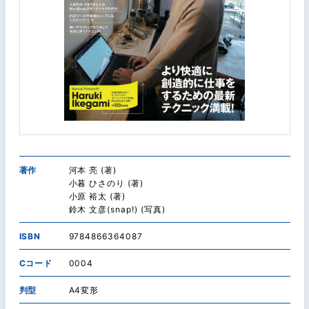
著作
河本 亮 (著)
小暮 ひさのり (著)
小原 裕太 (著)
鈴木 文彦(snap!) (写真)
ISBN
9784866364087
Cコード
0004
判型
A4変形