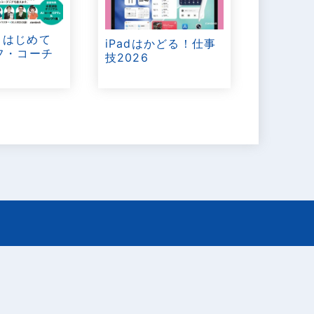
T はじめて
iPadはかどる！仕事
フ・コーチ
技2026