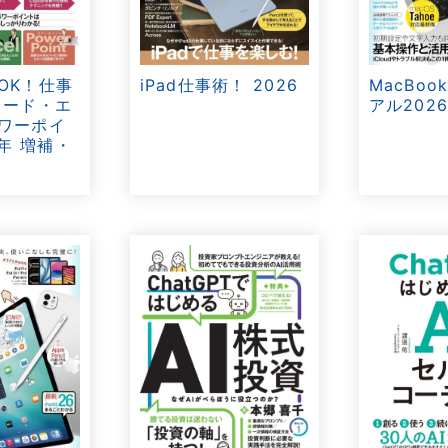
MacBo
OK！仕事
iPad仕事術！ 2026
アル202
ワード・エ
ワーポイ
6年 増補・