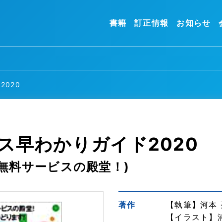
書籍
訂正情報
お知らせ
2020
ビス早わかりガイド2020
無料サービスの殿堂！)
著作
【執筆】河本 亮 
【イラスト】浦﨑