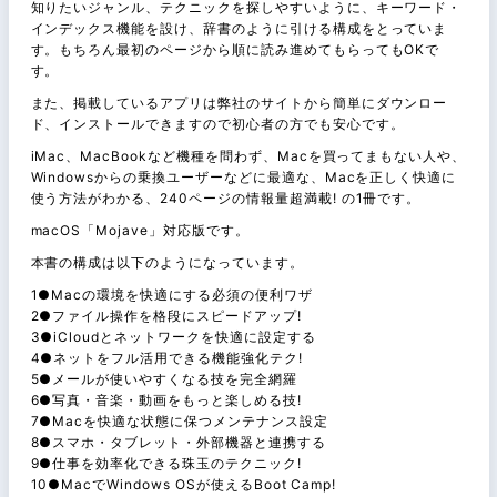
知りたいジャンル、テクニックを探しやすいように、キーワード・
インデックス機能を設け、辞書のように引ける構成をとっていま
す。もちろん最初のページから順に読み進めてもらってもOKで
す。
また、掲載しているアプリは弊社のサイトから簡単にダウンロー
ド、インストールできますので初心者の方でも安心です。
iMac、MacBookなど機種を問わず、Macを買ってまもない人や、
Windowsからの乗換ユーザーなどに最適な、Macを正しく快適に
使う方法がわかる、240ページの情報量超満載! の1冊です。
macOS「Mojave」対応版です。
本書の構成は以下のようになっています。
1●Macの環境を快適にする必須の便利ワザ
2●ファイル操作を格段にスピードアップ!
3●iCloudとネットワークを快適に設定する
4●ネットをフル活用できる機能強化テク!
5●メールが使いやすくなる技を完全網羅
6●写真・音楽・動画をもっと楽しめる技!
7●Macを快適な状態に保つメンテナンス設定
8●スマホ・タブレット・外部機器と連携する
9●仕事を効率化できる珠玉のテクニック!
10●MacでWindows OSが使えるBoot Camp!