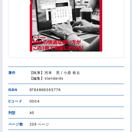
著作
【執筆】河本 亮 / 小原 裕太
【編集】standards
ISBN
9784866363776
Cコード
0004
判型
A5
ページ数
239 ページ