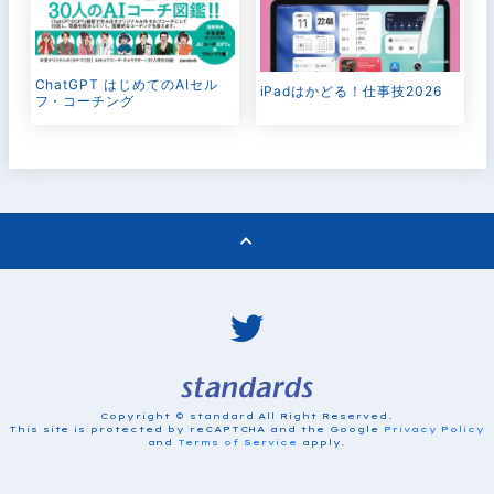
ChatGPT はじめてのAIセル
iPadはかどる！仕事技2026
フ・コーチング
Copyright © standard All Right Reserved.
This site is protected by reCAPTCHA and the Google
Privacy Policy
and
Terms of Service
apply.