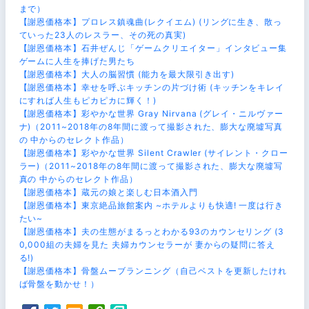
まで）
【謝恩価格本】プロレス鎮魂曲(レクイエム) (リングに生き、散っ
ていった23人のレスラー、その死の真実)
【謝恩価格本】石井ぜんじ「ゲームクリエイター」インタビュー集
ゲームに人生を捧げた男たち
【謝恩価格本】大人の脳習慣 (能力を最大限引き出す)
【謝恩価格本】幸せを呼ぶキッチンの片づけ術 (キッチンをキレイ
にすれば人生もピカピカに輝く！)
【謝恩価格本】彩やかな世界 Gray Nirvana (グレイ・ニルヴァー
ナ)（2011~2018年の8年間に渡って撮影された、膨大な廃墟写真
の 中からのセレクト作品）
【謝恩価格本】彩やかな世界 Silent Crawler (サイレント・クロー
ラー)（2011~2018年の8年間に渡って撮影された、膨大な廃墟写
真の 中からのセレクト作品）
【謝恩価格本】蔵元の娘と楽しむ日本酒入門
【謝恩価格本】東京絶品旅館案内 ~ホテルよりも快適! 一度は行き
たい~
【謝恩価格本】夫の生態がまるっとわかる93のカウンセリング (3
0,000組の夫婦を見た 夫婦カウンセラーが 妻からの疑問に答え
る!)
【謝恩価格本】骨盤ムーブランニング（自己ベストを更新したけれ
ば骨盤を動かせ！）