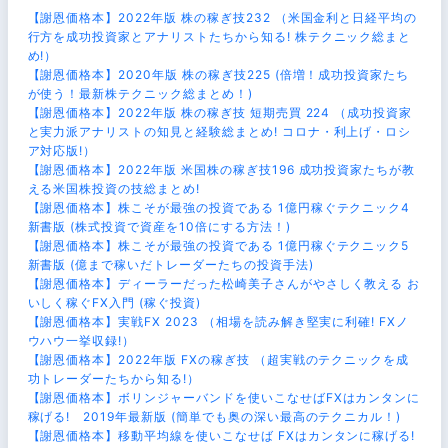
【謝恩価格本】2022年版 株の稼ぎ技232 （米国金利と日経平均の
行方を成功投資家とアナリストたちから知る! 株テクニック総まと
め!）
【謝恩価格本】2020年版 株の稼ぎ技225 (倍増！成功投資家たち
が使う！最新株テクニック総まとめ！)
【謝恩価格本】2022年版 株の稼ぎ技 短期売買 224 （成功投資家
と実力派アナリストの知見と経験総まとめ! コロナ・利上げ・ロシ
ア対応版!）
【謝恩価格本】2022年版 米国株の稼ぎ技196 成功投資家たちが教
える米国株投資の技総まとめ!
【謝恩価格本】株こそが最強の投資である 1億円稼ぐテクニック4
新書版 (株式投資で資産を10倍にする方法！)
【謝恩価格本】株こそが最強の投資である 1億円稼ぐテクニック5
新書版 (億まで稼いだトレーダーたちの投資手法)
【謝恩価格本】ディーラーだった松崎美子さんがやさしく教える お
いしく稼ぐFX入門 (稼ぐ投資)
【謝恩価格本】実戦FX 2023 （相場を読み解き堅実に利確! FXノ
ウハウ一挙収録!）
【謝恩価格本】2022年版 FXの稼ぎ技 （超実戦のテクニックを成
功トレーダーたちから知る!）
【謝恩価格本】ボリンジャーバンドを使いこなせばFXはカンタンに
稼げる! 2019年最新版 (簡単でも奥の深い最高のテクニカル！)
【謝恩価格本】移動平均線を使いこなせば FXはカンタンに稼げる!