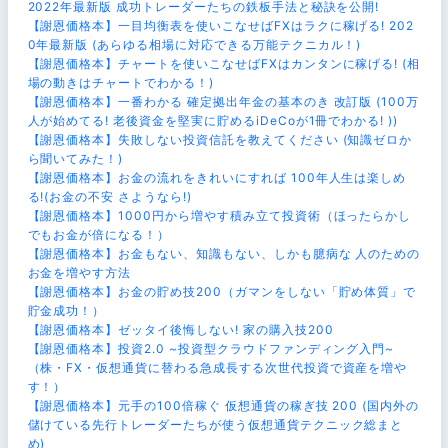
2022年最新版 成功トレーダーたちの鉄板手法と秘訣を公開!
【謝恩価格本】一目均衡表を使いこなせばFXはラクに稼げる! 202
0年最新版 (あらゆる相場に対応できる万能テクニカル！)
【謝恩価格本】チャートを使いこなせばFXはカンタンに稼げる! (相
場の動きはチャートでわかる！)
【謝恩価格本】一番わかる 確定拠出年金の基本のき 改訂版 (100万
人が始めてる! 老後資金を堅実に貯めるiDeCoが1冊でわかる! ))
【謝恩価格本】失敗しない投資信託を教えてください (知識ゼロか
ら聞いてみた！)
【謝恩価格本】お金の流れをきれいにすれば 100年人生は楽しめ
る!(お金の不安 さようなら!)
【謝恩価格本】1000円から増やす積み立て投資術（ほったらかし
でもお金が倍になる！）
【謝恩価格本】お金もない、知識もない、しかも臆病な 人のための
お金を増やす方法
【謝恩価格本】お金の貯め技200（ガマンをしない「貯め体質」で
貯金成功！）
【謝恩価格本】ゼッタイ後悔しない! 家の購入技200
【謝恩価格本】投資2.0 ~投資型クラウドファンディング入門~
（株・FX・仮想通貨に替わる急成長する次世代投資で資産を増や
す！）
【謝恩価格本】元手の100倍稼ぐ 仮想通貨の稼ぎ技 200 (国内外の
儲けている先行トレーダーたちが使う仮想通貨テクニック総まと
め)