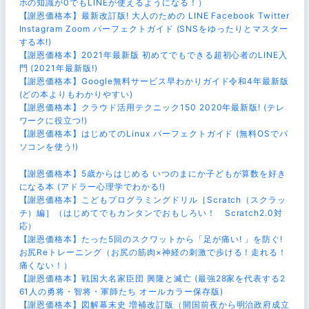
ホの知識が0でもLINEが使えるようになる！）
【謝恩価格本】最新改訂版! 大人のための LINE Facebook Twitter
Instagram Zoom パーフェクトガイド (SNSをゆったりとマスター
する本!)
【謝恩価格本】2021年最新版 初めてでもできる超初心者のLINE入
門 (2021年最新版!)
【謝恩価格本】Google無料サービス早わかりガイド令和4年最新版
(どの本よりもわかりやすい)
【謝恩価格本】クラウド活用テクニック150 2020年最新版! (テレ
ワークに役立つ!)
【謝恩価格本】はじめてのLinux パーフェクトガイド (無料OSでパ
ソコンを使う!)
【謝恩価格本】5歳からはじめる いつのまにか子どもが算数を好き
になる本 (アドラー心理学でわかる!)
【謝恩価格本】こどもプログラミングドリル［Scratch（スクラッ
チ）編］（はじめてでもカンタンでおもしろい！ Scratch2.0対
応）
【謝恩価格本】たった5回のスクワットから「足が痛い! 」を防ぐ!
お尻Reトレーニング（お尻の筋肉×神経の刺激で歩ける！走れる！
痛くない！）
【謝恩価格本】戦国大名家臣団 興隆と滅亡 (最強28家を代表する2
61人の勇将・智将・軍師たち オールカラー保存版)
【謝恩価格本】図解幕末史 増補改訂版（開国前夜から明治政府成立