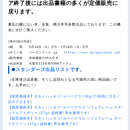
ア終了後には出品書籍の多くが定価販売に
戻ります。
書店の棚にない本、全集、稀少本等多数出品しております。この機
会にぜひご購入ください。
[第41回の内容]
◇期 間 5月14日（火）正午～7月16日（火）正午
◇サイト名 バーゲンブック.jp (
https://www.bargainbook.jp
)
◇販売価格 本体価格の45％引き
◇出品内容 出版社121社約5300アイテム
●
スタンダーズ出品リスト
です。
（在庫僅少品多数。すぐに品切れとなる可能性の高い商品揃いで
す。お早めに！）
【謝恩価格本】大きくハッキリ! ルーペグラスBig (1.86倍に大きく
拡大できます)
【謝恩価格本】大きくハッキリ! ルーペグラス ソフトフレーム ナチ
ュラルアイボリー (27gと超軽量! 男女兼用です)
【謝恩価格本】大きくハッキリ! ルーペグラス ソフトフレーム ダー
クグリーン (27gと超軽量! 男女兼用です)