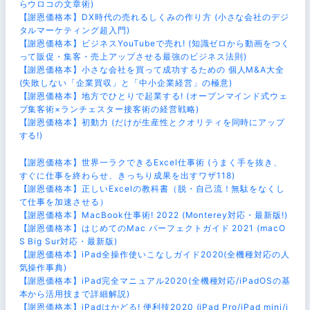
らウロコの文章術)
【謝恩価格本】DX時代の売れるしくみの作り方 (小さな会社のデジ
タルマーケティング超入門)
【謝恩価格本】ビジネスYouTubeで売れ! (知識ゼロから動画をつく
って販促・集客・売上アップさせる最強のビジネス法則)
【謝恩価格本】小さな会社を買って成功するための 個人M&A大全
(失敗しない「企業買収」と「中小企業経営」の極意)
【謝恩価格本】地方でひとりで起業する! (オープンマインド式ウェ
ブ集客術×ランチェスター接客術の経営戦略)
【謝恩価格本】初動力 (だけが生産性とクオリティを同時にアップ
する!)
【謝恩価格本】世界一ラクできるExcel仕事術 (うまく手を抜き、
すぐに仕事を終わらせ、きっちり成果を出すワザ118)
【謝恩価格本】正しいExcelの教科書（脱・自己流！無駄をなくし
て仕事を加速させる）
【謝恩価格本】MacBook仕事術! 2022 (Monterey対応・最新版!)
【謝恩価格本】はじめてのMac パーフェクトガイド 2021 (macO
S Big Sur対応・最新版)
【謝恩価格本】iPad全操作使いこなしガイド2020(全機種対応の人
気操作事典)
【謝恩価格本】iPad完全マニュアル2020(全機種対応/iPadOSの基
本から活用技まで詳細解説)
【謝恩価格本】iPadはかどる! 便利技2020 (iPad Pro/iPad mini/i