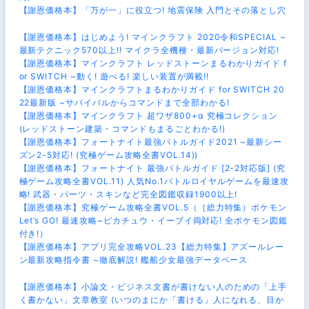
【謝恩価格本】「万が一」に役立つ! 地震保険 入門とその落とし穴
【謝恩価格本】はじめよう! マインクラフト 2020令和SPECIAL ~
最新テクニック570以上!! マイクラ全機種・最新バージョン対応!
【謝恩価格本】マインクラフト レッドストーンまるわかりガイド f
or SWITCH ~動く! 遊べる! 楽しい装置が満載!!
【謝恩価格本】マインクラフトまるわかりガイド for SWITCH 20
22最新版 ~サバイバルからコマンドまで全部わかる!
【謝恩価格本】マインクラフト 超ワザ800+α 究極コレクション
(レッドストーン建築・コマンドもまるごとわかる!)
【謝恩価格本】フォートナイト最強バトルガイド2021 ~最新シー
ズン2-5対応! (究極ゲーム攻略全書VOL.14))
【謝恩価格本】フォートナイト 最強バトルガイド [2-2対応版] (究
極ゲーム攻略全書VOL.11) 人気No.1バトルロイヤルゲームを最速攻
略! 武器・パーツ・スキンなど完全図鑑収録1900以上!
【謝恩価格本】究極ゲーム攻略全書VOL.5（［総力特集）ポケモン
Let’s GO! 最速攻略~ピカチュウ・イーブイ両対応! 全ポケモン図鑑
付き!）
【謝恩価格本】アプリ完全攻略VOL.23【総力特集】アズールレー
ン最新攻略指令書 ~徹底解説! 艦船少女最強データベース
【謝恩価格本】小論文・ビジネス文書が書けない人のための「上手
く書かない」文章教室 (いつのまにか「書ける」人になれる、目か