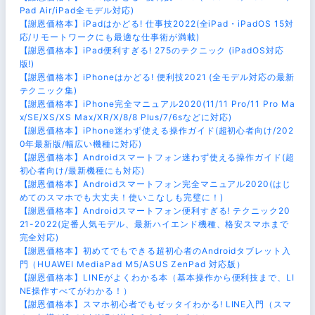
Pad Air/iPad全モデル対応)
【謝恩価格本】iPadはかどる! 仕事技2022(全iPad・iPadOS 15対
応/リモートワークにも最適な仕事術が満載)
【謝恩価格本】iPad便利すぎる! 275のテクニック (iPadOS対応
版!)
【謝恩価格本】iPhoneはかどる! 便利技2021 (全モデル対応の最新
テクニック集)
【謝恩価格本】iPhone完全マニュアル2020(11/11 Pro/11 Pro Ma
x/SE/XS/XS Max/XR/X/8/8 Plus/7/6sなどに対応)
【謝恩価格本】iPhone迷わず使える操作ガイド(超初心者向け/202
0年最新版/幅広い機種に対応)
【謝恩価格本】Androidスマートフォン迷わず使える操作ガイド(超
初心者向け/最新機種にも対応)
【謝恩価格本】Androidスマートフォン完全マニュアル2020(はじ
めてのスマホでも大丈夫！使いこなしも完璧に！)
【謝恩価格本】Androidスマートフォン便利すぎる! テクニック20
21-2022(定番人気モデル、最新ハイエンド機種、格安スマホまで
完全対応)
【謝恩価格本】初めてでもできる超初心者のAndroidタブレット入
門（HUAWEI MediaPad M5/ASUS ZenPad 対応版）
【謝恩価格本】LINEがよくわかる本（基本操作から便利技まで、LI
NE操作すべてがわかる！）
【謝恩価格本】スマホ初心者でもゼッタイわかる! LINE入門（スマ