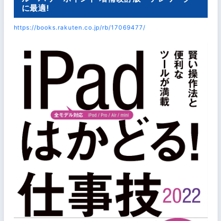
に最適!
https://books.rakuten.co.jp/rb/17069477/