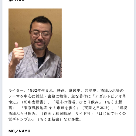
ライター。1962年生まれ。映画、庶民史、芸能史、酒場ルポ等の
テーマを中心に雑誌・書籍に執筆。主な著作に『アダルトビデオ革
命史』（幻冬舎新書）、『場末の酒場、ひとり飲み』（ちくま新
書）、『東京戦後地図 ヤミ市跡を歩く』（実業之日本社）、『辺境
酒場ぶらり飲み』（作画：和泉晴紀、リイド社）『はじめて行く公
営ギャンブル』（ちくま新書）など多数。
MC／NAYU