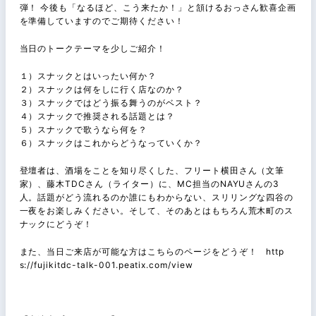
弾！ 今後も「なるほど、こう来たか！」と頷けるおっさん歓喜企画
を準備していますのでご期待ください！
当日のトークテーマを少しご紹介！
１）スナックとはいったい何か？
２）スナックは何をしに行く店なのか？
３）スナックではどう振る舞うのがベスト？
４）スナックで推奨される話題とは？
５）スナックで歌うなら何を？
６）スナックはこれからどうなっていくか？
登壇者は、酒場をことを知り尽くした、フリート横田さん（文筆
家）、藤木TDCさん（ライター）に、MC担当のNAYUさんの3
人。話題がどう流れるのか誰にもわからない、スリリングな四谷の
一夜をお楽しみください。そして、そのあとはもちろん荒木町のス
ナックにどうぞ！
また、当日ご来店が可能な方はこちらのページをどうぞ！ http
s://fujikitdc-talk-001.peatix.com/view