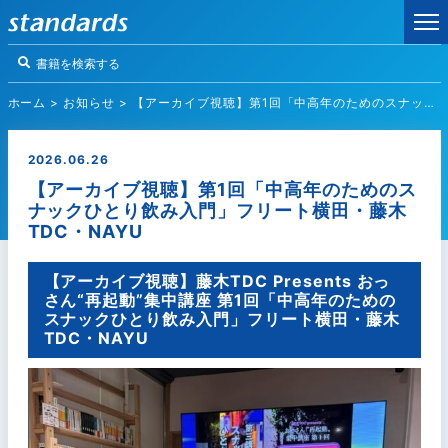
ホーム
>
お知らせ
>
【アーカイブ視聴】第1回「中高年のためのスナックひとり飲み入門」フリート横田・藤木TDC・NAYU
2026.06.26
【アーカイブ視聴】第1回「中高年のためのス
ナックひとり飲み入門」フリート横田・藤木
TDC・NAYU
【アーカイブ視聴】藤木TDC Presents おっ
さん“再起動”集中講座 第1回「中高年のための
スナックひとり飲み入門」フリート横田・藤木
TDC・NAYU