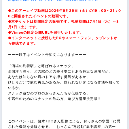
●このアーカイブ動画は2026年6月26日（金）の19：00～21：0
0に開催されたイベントの動画です。
●本チケットは期間限定の販売です。視聴期間は7月1日（水）～8
月1日（土）です。
●Vimeoの限定公開URLを発行いたします。
●インターネットに接続したPCやスマートフォン、タブレットか
ら視聴できます。
ーーー以下はイベント告知文になりますーーー
「酒場の終着駅」と呼ばれるスナック。
全国津々浦々、どの駅のどの盛り場にもある身近な酒場だが、
あなたは知らない店のドアを押す勇気があるか。
ひとりだけで飲む勇気があるか。嫌われない客になる作法を知って
いるか。
スナック遊びのプロのおっさんたちが伝授する、
中高年のためのスナックの飲み方、遊び方講座決定版!!
このイベントは、藤木TDCさん監修による、おっさんの水面下に隠
された機能を覚醒させる、「おっさん“再起動”集中講座」の第一