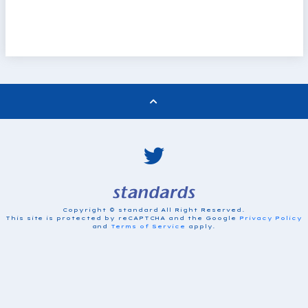
Copyright © standard All Right Reserved.
This site is protected by reCAPTCHA and the Google
Privacy Policy
and
Terms of Service
apply.