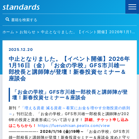
ホーム
>
お知らせ
>
中止となりました。【イベント開催】2026年1月16日（金）「お金の学校」GFS市川雄一郎校長と講師陣が登壇！新春投資セミナー＆座談会
2025.12.20
中止となりました。【イベント開催】2026年
1月16日（金）「お金の学校」GFS市川雄一
郎校長と講師陣が登壇！新春投資セミナー＆
座談会
「お金の学校」GFS市川雄一郎校長と講師陣が登
壇！新春投資セミナー＆座談会
新刊『
「増える資産 減る資産～着実にお金を増やす分散投資の鉄則
～
』刊行記念、「お金の学校」GFS市川雄一郎校長と講師陣が202
6年の投資と資産形成について語ります！
詳細、チケット申し込み
はこちらから！
https://fuerushisan.peatix.com/view
———————-
2026/1/16 (金)19時～
「お金の学校」GFS市川
雄一郎校長と講師陣が登壇！新春投資セミナー＆座談会 攻めと守り