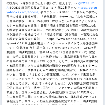
の投資術 〜分散投資の正しい使い方、教えます。〜
@YOTSUY
A
BOOKS 新宿区四谷２丁目２−１７ 第22相信ビル
https://yotsu
yabooks.com/access/
参加チケット ¥2000 「これからの攻めと
守りの投資は分散が要」 「分散投資」をテーマに「お金を武器にす
るお金の学校 GFS」の市川雄一郎校長と3人の講師による投資セ
ミナー＆座談会を開催！ 書籍「増える資産 減る資産～着実にお金
を増やす分散投資の鉄則～」の出版記念として登壇！ 分散投資の鉄
則を直接学べる機会です！ 「増える資産 減る資産 ～着実にお金
を増やす分散投資の鉄則～」 https://www.standards.co.jp/boo
k/book-11210 全国の書店・インターネットサイトで大好評発売中
です！ ◎登壇者 市川 雄一郎（いちかわ ゆういちろう） GFS校長
兼講師。1級FP技能士、世界24カ国のFP国際資格CFP（R）認定
者。大学の客員教員としても教鞭を執り、東京証券取引所から日本
のお金の専門家「東証＋YOU応援団」として、全国の資産運用に関
する講演活動、さらに金融機関の職員やその顧客向けのセミナーの
講師も務める。物腰やわらかで明快な講義は絶品で、多数のファン
がいる。 著書に『はじめての資産運用』など、メディア出演も多
く、テレビドラマ「トリリオンゲーム」の投資監修を行い自身も本
人役として出演。 結城 淳（ゆうき じゅん） 大学院博士課程で経営
工学を専攻（学位：博士（工学））、ファイナンス理論と不動産に
精通する。国内大手証券会社、大手信託銀行に計約30年間勤め、
主に資産運用に関するクオンツ業務に携わる。日本証券アナリスト
協会認定アナリスト、不動産証券化協会認定マスター、2級FP技能