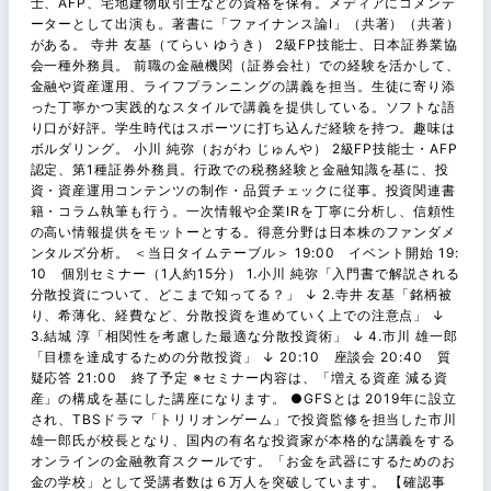
士、AFP、宅地建物取引士などの資格を保有。メディアにコメンテ
ーターとして出演も。著書に「ファイナンス論Ⅰ」（共著）（共著）
がある。 寺井 友基（てらい ゆうき） 2級FP技能士、日本証券業協
会一種外務員。 前職の金融機関（証券会社）での経験を活かして、
金融や資産運用、ライフプランニングの講義を担当。生徒に寄り添
った丁寧かつ実践的なスタイルで講義を提供している。ソフトな語
り口が好評。学生時代はスポーツに打ち込んだ経験を持つ。趣味は
ボルダリング。 小川 純弥（おがわ じゅんや） 2級FP技能士・AFP
認定、第1種証券外務員。行政での税務経験と金融知識を基に、投
資・資産運用コンテンツの制作・品質チェックに従事。投資関連書
籍・コラム執筆も行う。一次情報や企業IRを丁寧に分析し、信頼性
の高い情報提供をモットーとする。得意分野は日本株のファンダメ
ンタルズ分析。 ＜当日タイムテーブル＞ 19:00 イベント開始 19:
10 個別セミナー（1人約15分） 1.小川 純弥「入門書で解説される
分散投資について、どこまで知ってる？」 ↓ 2.寺井 友基「銘柄被
り、希薄化、経費など、分散投資を進めていく上での注意点」 ↓
3.結城 淳「相関性を考慮した最適な分散投資術」 ↓ 4.市川 雄一郎
「目標を達成するための分散投資」 ↓ 20:10 座談会 20:40 質
疑応答 21:00 終了予定 ※セミナー内容は、「増える資産 減る資
産」の構成を基にした講座になります。 ●GFSとは 2019年に設立
され、TBSドラマ「トリリオンゲーム」で投資監修を担当した市川
雄一郎氏が校長となり、国内の有名な投資家が本格的な講義をする
オンラインの金融教育スクールです。「お金を武器にするためのお
金の学校」として受講者数は６万人を突破しています。 【確認事