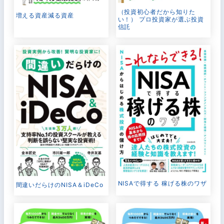
（投資初心者だから知りた
増える資産減る資産
い！） プロ投資家が選ぶ投資
信託
NISAで得する 稼げる株のワザ
間違いだらけのNISA＆iDeCo