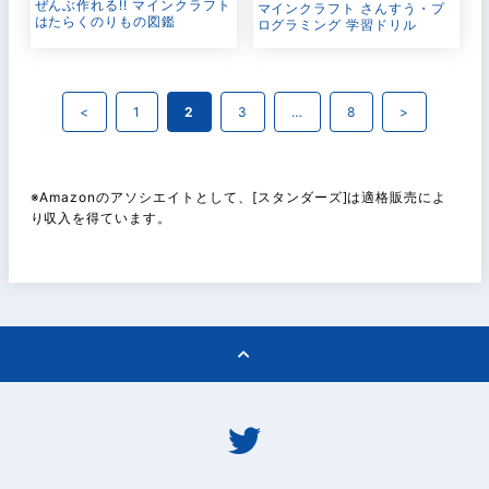
ぜんぶ作れる!! マインクラフト
マインクラフト さんすう・プ
はたらくのりもの図鑑
ログラミング 学習ドリル
<
1
2
3
…
8
>
※Amazonのアソシエイトとして、[スタンダーズ]は適格販売によ
り収入を得ています。