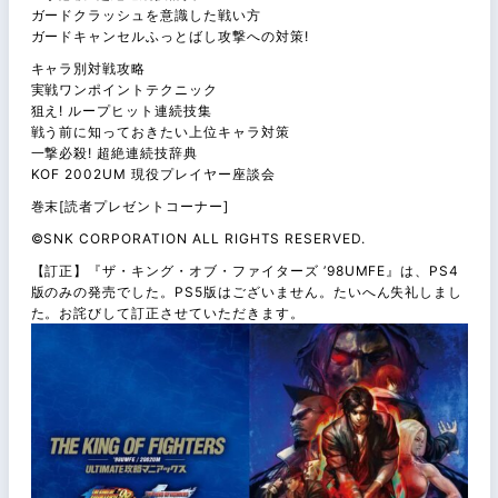
ガードクラッシュを意識した戦い方
ガードキャンセルふっとばし攻撃への対策!
キャラ別対戦攻略
実戦ワンポイントテクニック
狙え! ループヒット連続技集
戦う前に知っておきたい上位キャラ対策
一撃必殺! 超絶連続技辞典
KOF 2002UM 現役プレイヤー座談会
巻末[読者プレゼントコーナー]
©SNK CORPORATION ALL RIGHTS RESERVED.
【訂正】『ザ・キング・オブ・ファイターズ ’98UMFE』は、PS4
版のみの発売でした。PS5版はございません。たいへん失礼しまし
た。お詫びして訂正させていただきます。