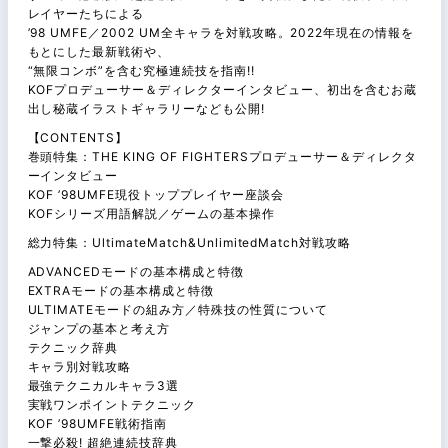
レイヤーたちによる
’98 UMFE／2002 UM全キャラを対戦攻略。2022年現在の情報を
もとにした最新戦術や、
“無限コンボ”を含む究極連続技を指南!!
KOFプロデューサー＆ディレクターインタビュー、初出を含むお蔵
出し秘蔵イラストギャラリーなども公開!
【CONTENTS】
巻頭特集：THE KING OF FIGHTERSプロデューサー＆ディレクタ
ーインタビュー
KOF ’98UMFE現役トッププレイヤー座談会
KOFシリーズ用語解説／ゲームの基本操作
総力特集：UltimateMatch&UnlimitedMatch対戦攻略
ADVANCEDモードの基本構成と特徴
EXTRAモードの基本構成と特徴
ULTIMATEモードの組み方／特殊技の性質について
ジャンプの基本と考え方
テクニック辞典
キャラ別対戦攻略
最強テクニカルキャラ3選
実戦ワンポイントテクニック
KOF ’98UMFE戦術指南
一撃必殺! 超絶連続技辞典