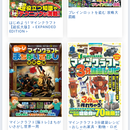
ブレインロットを盗む 攻略大
図鑑
はじめよう! マインクラフト
【超拡大版】＜EXPANDED
EDITION＞
マインクラフト[脳トレ]まちが
マインクラフト3分建築レシピ
いさがし世界一周
～おしゃれ家具・動物・ロボ