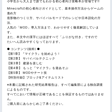
小学生から大人まで誰でもわかる初心者向け攻略本が登場です!!
Minecraftの初心者向けガイドとして、基本操作方法からゲームの
進め方
造形物のつくり方、サバイバルモードでのレシピや日本語化の方
法、
人気の「MOD」導入方法まで、わかりやすく徹底解説していま
す。
また、本文中の漢字にはほぼすべて「ふりがな付き」ですので
たいへん読みやすくなっております。
● コンテンツ(抜粋) ●
【第1章】『マイクラ』を始めよう！
【第2章】 サバイバルテクニック
【第3章】 建築を楽しむ
【第4章】 もっと『マイクラ』を遊あそぶ
【第5章】 MODやチート技
【特別付録】ブロック&アイテムリスト
※本書に記載された研究結果報告は、すべて編集部による独自調査
によるものです。
すべてにおいて情報が正確であることを保証するものではありませ
ん。
ご購入前にあらかじめご了承ください。