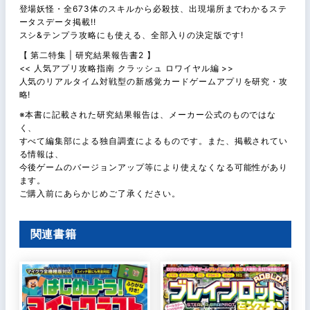
登場妖怪・全673体のスキルから必殺技、出現場所までわかるステ
ータスデータ掲載!!
スシ&テンプラ攻略にも使える、全部入りの決定版です!
【 第二特集 | 研究結果報告書2 】
<< 人気アプリ攻略指南 クラッシュ ロワイヤル編 >>
人気のリアルタイム対戦型の新感覚カードゲームアプリを研究・攻
略!
※本書に記載された研究結果報告は、メーカー公式のものではな
く、
すべて編集部による独自調査によるものです。また、掲載されてい
る情報は、
今後ゲームのバージョンアップ等により使えなくなる可能性があり
ます。
ご購入前にあらかじめご了承ください。
関連書籍