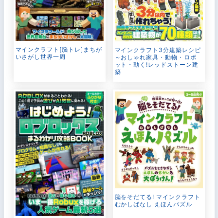
マインクラフト[脳トレ]まちが
マインクラフト3分建築レシピ
いさがし世界一周
～おしゃれ家具・動物・ロボ
ット・動く!レッドストーン建
築
脳をそだてる! マインクラフト
むかしばなし えほんパズル