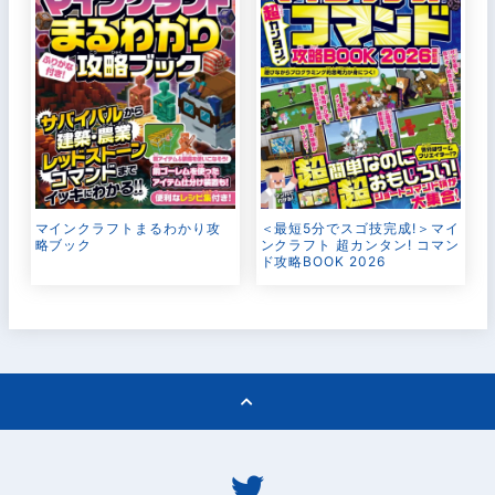
マインクラフトまるわかり攻
＜最短5分でスゴ技完成!＞マイ
略ブック
ンクラフト 超カンタン! コマン
ド攻略BOOK 2026