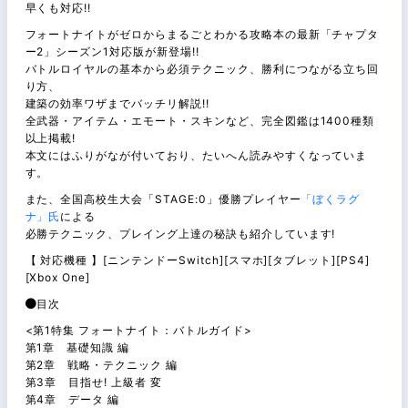
早くも対応!!
フォートナイトがゼロからまるごとわかる攻略本の最新「チャプタ
ー2」シーズン1対応版が新登場!!
バトルロイヤルの基本から必須テクニック、勝利につながる立ち回
り方、
建築の効率ワザまでバッチリ解説!!
全武器・アイテム・エモート・スキンなど、完全図鑑は1400種類
以上掲載!
本文にはふりがなが付いており、たいへん読みやすくなっていま
す。
また、全国高校生大会「STAGE:0」優勝プレイヤー
「ぼくラグ
ナ」氏
による
必勝テクニック、プレイング上達の秘訣も紹介しています!
【 対応機種 】[ニンテンドーSwitch][スマホ][タブレット][PS4]
[Xbox One]
目次
<第1特集 フォートナイト：バトルガイド>
第1章 基礎知識 編
第2章 戦略・テクニック 編
第3章 目指せ! 上級者 変
第4章 データ 編