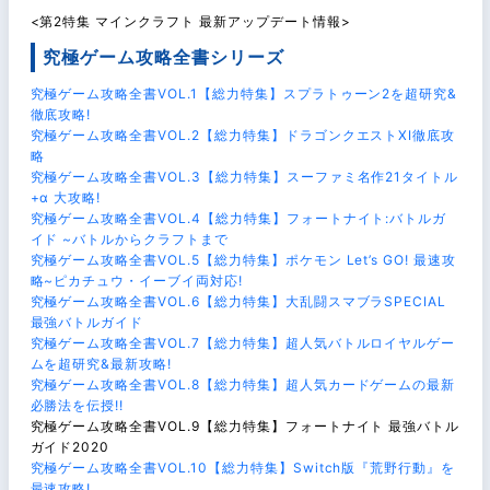
<第2特集 マインクラフト 最新アップデート情報>
究極ゲーム攻略全書シリーズ
究極ゲーム攻略全書VOL.1【総力特集】スプラトゥーン2を超研究&
徹底攻略!
究極ゲーム攻略全書VOL.2【総力特集】ドラゴンクエストXI徹底攻
略
究極ゲーム攻略全書VOL.3【総力特集】スーファミ名作21タイトル
+α 大攻略!
究極ゲーム攻略全書VOL.4【総力特集】フォートナイト:バトルガ
イド ~バトルからクラフトまで
究極ゲーム攻略全書VOL.5【総力特集】ポケモン Let’s GO! 最速攻
略~ピカチュウ・イーブイ両対応!
究極ゲーム攻略全書VOL.6【総力特集】大乱闘スマブラSPECIAL
最強バトルガイド
究極ゲーム攻略全書VOL.7【総力特集】超人気バトルロイヤルゲー
ムを超研究&最新攻略!
究極ゲーム攻略全書VOL.8【総力特集】超人気カードゲームの最新
必勝法を伝授!!
究極ゲーム攻略全書VOL.9【総力特集】フォートナイト 最強バトル
ガイド2020
究極ゲーム攻略全書VOL.10【総力特集】Switch版『荒野行動』を
最速攻略!