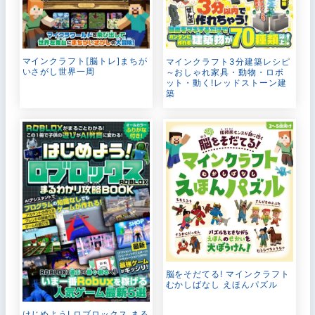
マインクラフト[脳トレ]まちが
マインクラフト3分建築レシピ
いさがし世界一周
～おしゃれ家具・動物・ロボ
ット・動く!レッドストーン建
築
脳をそだてる! マインクラフト
むかしばなし えほんパズル
はじめよう! ロブロックス まる